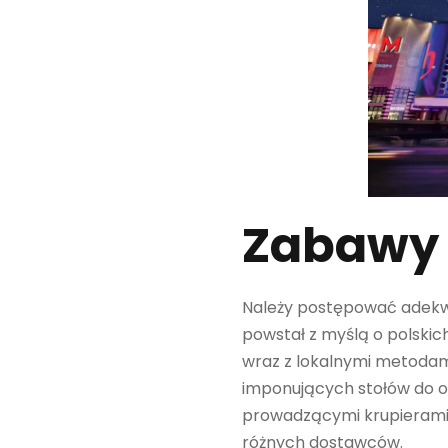
Zabawy 
Należy postępować adekwa
powstał z myślą o polski
wraz z lokalnymi metodami
imponujących stołów do odw
prowadzącymi krupierami.
różnych dostawców.