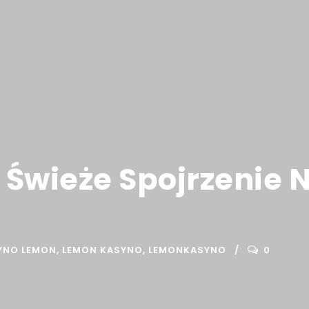
Świeże Spojrzenie N
YNO LEMON
,
LEMON KASYNO
,
LEMONKASYNO
0