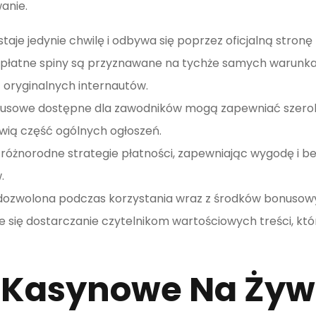
anie.
bstaje jedynie chwilę i odbywa się poprzez oficjalną stron
zpłatne spiny są przyznawane na tychże samych warunkac
oryginalnych internautów.
usowe dostępne dla zawodników mogą zapewniać szerok
owią część ogólnych ogłoszeń.
różnorodne strategie płatności, zapewniając wygodę i b
.
zwolona podczas korzystania wraz z środków bonusowych
się dostarczanie czytelnikom wartościowych treści, któr
 Kasynowe Na Żyw