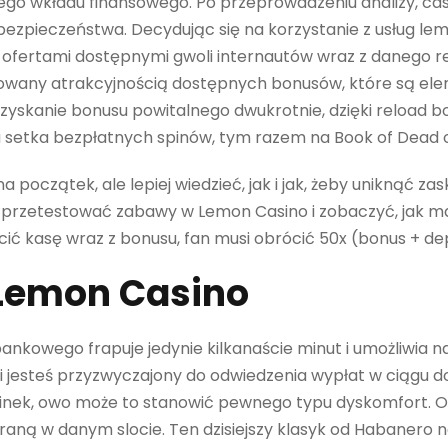
o wkładu finansowego. Po przeprowadzeniu analizy, ca
ezpieczeństwa. Decydując się na korzystanie z usług le
d ofertami dostępnymi gwoli internautów wraz z danego 
wany atrakcyjnością dostępnych bonusów, które są elem
yskanie bonusu powitalnego dwukrotnie, dzięki reload b
ia setka bezpłatnych spinów, tym razem na Book of Dead 
na początek, ale lepiej wiedzieć, jak i jak, żeby uniknąć z
 przetestować zabawy w Lemon Casino i zobaczyć, jak m
ić kasę wraz z bonusu, fan musi obrócić 50x (bonus + de
Lemon Casino
ankowego frapuje jedynie kilkanaście minut i umożliwia n
li jesteś przyzwyczajony do odwiedzenia wypłat w ciągu d
inek, owo może to stanowić pewnego typu dyskomfort. O
raną w danym slocie. Ten dzisiejszy klasyk od Habanero