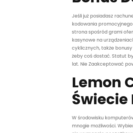
Jeśli już posiadasz rachun
kodowania promocyjnego k
strona spośród grami ofer
kasynowe na urządzeniach m
cyklicznych, także bonusy
żeby coś dostać. Statut b
lat. Nie Zaakceptować po
Lemon C
Świecie
W środowisku komputerów 
mnogie możliwości. Wybier