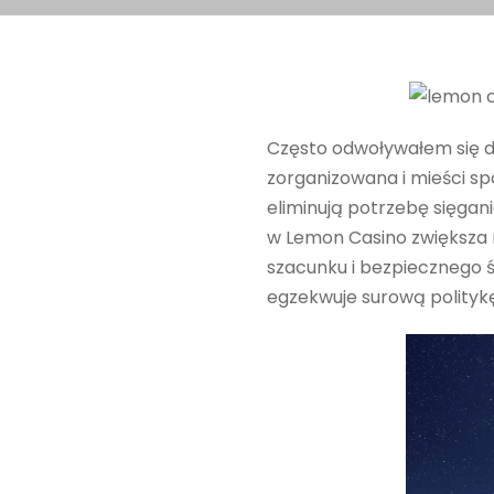
Często odwoływałem się do
zorganizowana i mieści sp
eliminują potrzebę sięgan
w Lemon Casino zwiększa 
szacunku i bezpiecznego 
egzekwuje surową politykę 