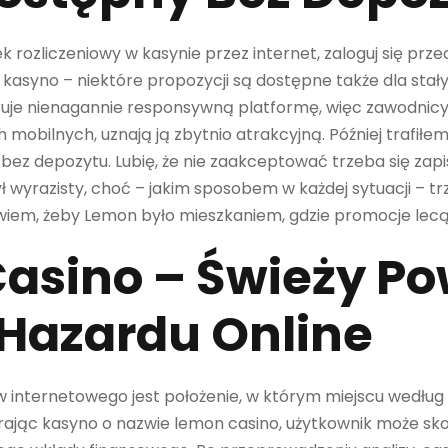
ek rozliczeniowy w kasynie przez internet, zaloguj się pr
asyno – niektóre propozycji są dostępne także dla stał
uje nienagannie responsywną platformę, więc zawodnicy,
obilnych, uznają ją zbytnio atrakcyjną. Później trafiłem
 bez depozytu. Lubię, że nie zaakceptować trzeba się zapi
ył wyrazisty, choć – jakim sposobem w każdej sytuacji – 
wiem, żeby Lemon było mieszkaniem, gdzie promocje lecą 
asino – Świeży P
 Hazardu Online
internetowego jest położenie, w którym miejscu według 
ając kasyno o nazwie lemon casino, użytkownik może sko