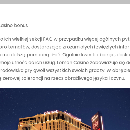
 ich wielkiej sekcji FAQ w przypadku więcej ogólnych pyt
oro tematów, dostarczając zrozumiałych i zwięzłych infor
ia na dalszą pomocną dłoń. Ogólnie kwestia biorąc, dos
moje ufność do ich usług. Lemon Casino zobowiązuje się
środowiska gry gwoli wszystkich swoich graczy. W obręb
zerowej tolerancji na rzecz obraźliwego języka i czynu.