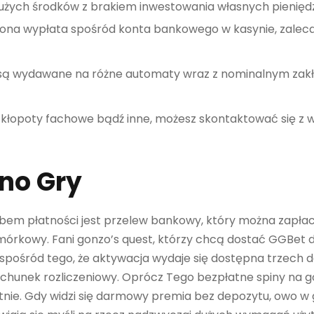
użych środków z brakiem inwestowania własnych pienięd
ona wypłata spośród konta bankowego w kasynie, zaleca
 są wydawane na różne automaty wraz z nominalnym zak
ś kłopoty fachowe bądź inne, możesz skontaktować się z 
no Gry
bem płatności jest przelew bankowy, który można zapła
rkowy. Fani gonzo’s quest, którzy chcą dostać GGBet 
pośród tego, że aktywacja wydaje się dostępna trzech dó
achunek rozliczeniowy. Oprócz Tego bezpłatne spiny na g
ie. Gdy widzi się darmowy premia bez depozytu, owo w