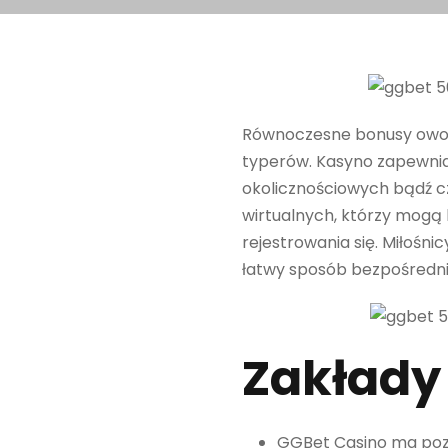
Równoczesne bonusy owo n
typerów. Kasyno zapewni
okolicznościowych bądź c
wirtualnych, którzy mogą 
rejestrowania się. Miłośn
łatwy sposób bezpośredni
Zakłady
GGBet Casino ma poz