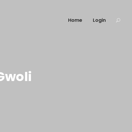
Home
Login
Gwoli