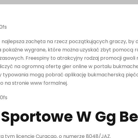
ajlepsza zachęta na rzecz początkujących graczy, by d
a pokaźne wygrane, które można uzyskać zbyt pomocą 
zasowych. Freespiny to atrakcyjny rodzaj promocji gwol
liczyć na ogromną ofertę gier online w portalu bukmach
icy typowania mogą pobrać aplikację bukmacherską pięćd
o na stronie www formalnej.
 Sportowe W Gg Be
a tym licencję Curacao, o numerze 8048/JAZ.