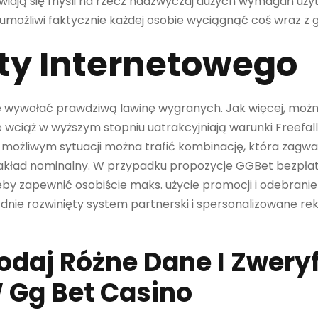
awiają się myśli na rzecz nadzwyczaj dużych wymagań uż
a umożliwi faktycznie każdej osobie wyciągnąć coś wraz z 
y Internetowego
że wywołać prawdziwą lawinę wygranych. Jak więcej, moż
 wciąż w wyższym stopniu uatrakcyjniają warunki Freefall
możliwym sytuacji można trafić kombinację, która zagwa
ż zakład nominalny. W przypadku propozycje GGBet bezpła
eby zapewnić osobiście maks. użycie promocji i odebranie 
ądnie rozwinięty system partnerski i spersonalizowane 
odaj Różne Dane I Zweryf
 Gg Bet Casino