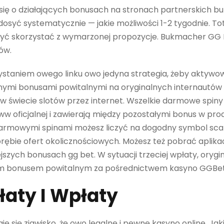
się o działających bonusach na stronach partnerskich b
dosyć systematycznie — jakie możliwości 1-2 tygodnie. T
yć skorzystać z wymarzonej propozycje. Bukmacher GG 
ów.
zystaniem owego linku owo jedyna strategia, żeby akty
ymi bonusami powitalnymi na oryginalnych internautów
w świecie slotów przez internet. Wszelkie darmowe spin
w oficjalnej i zawierają między pozostałymi bonus w prod
 darmowymi spinami możesz liczyć na dogodny symbol scat
rębie ofert okolicznościowych. Możesz też pobrać aplika
jszych bonusach gg bet. W sytuacji trzeciej wpłaty, orygi
m bonusem powitalnym za pośrednictwem kasyno GGBet
aty I Wpłaty
je się zjawisko, że owo legalne i pewne kasyno online. 