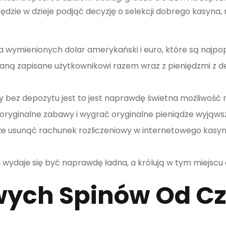
ędzie w dzieje podjąć decyzję o selekcji dobrego kasyna,
 wymienionych dolar amerykański i euro, które są najpop
aną zapisane użytkownikowi razem wraz z pieniędzmi z 
bez depozytu jest to jest naprawdę świetna możliwość 
ryginalne zabawy i wygrać oryginalne pieniądze wyjąws
że usunąć rachunek rozliczeniowy w internetowego kas
wydaje się być naprawdę ładna, a królują w tym miejscu 
wych Spinów Od C