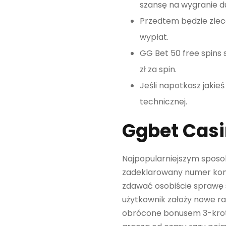
szansę na wygranie d
Przedtem będzie zlec
wypłat.
GG Bet 50 free spins
zł za spin.
Jeśli napotkasz jakie
technicznej.
Ggbet Casi
Najpopularniejszym sposo
zadeklarowany numer komó
zdawać osobiście sprawę s
użytkownik założy nowe r
obrócone bonusem 3-krotn