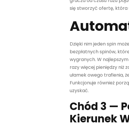
gracza od czasu razu poj
się stworzyć ofertę, któr
Automat
Dzięki nim jeden spin mo
bezpłatnych spinów, które
wygranych. W najlepszym 
razy więcej pieniędzy ni
ułamek owego trafienia, ż
Funkcjonuje również porz
uzyskać.
Chód 3 — P
Kierunek W