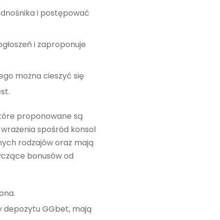
 odnośnika i postępować
ogłoszeń i zaproponuje
ego można cieszyć się
st.
które proponowane są
wrażenia spośród konsol
nych rodzajów oraz mają
otyczące bonusów od
ona.
zy depozytu GGbet, mają