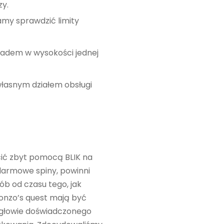
zy.
my sprawdzić limity
ładem w wysokości jednej
własnym działem obsługi
cić zbyt pomocą BLIK na
darmowe spiny, powinni
b od czasu tego, jak
onzo’s quest mają być
 głowie doświadczonego