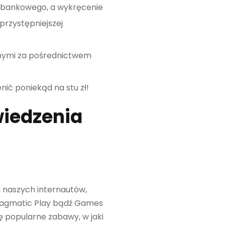
 bankowego, a wykręcenie
przystępniejszej
onymi za pośrednictwem
ić poniekąd na stu zł!
wiedzenia
 naszych internautów,
Pragmatic Play bądź Games
ę popularne zabawy, w jaki