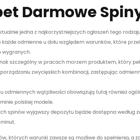
bet Darmowe Spin
aktualnie jedna z najkorzystniejszych ogłoszeń tego rodzaj
każde odmienne u dołu względem warunków, które przek
 wygranych.
nak szczególny w pracach morzem produktem, który pełn
w sporządzaniu zwycięskich kombinacji, zastępując odmie
 odmiennych wątpliwości obowiązują tutaj również ogó
inie polskiej modele.
ch spinów wyjąwszy depozytu będzie dostępna według zap
 minut.
, których warunki zawsze są możliwe do spełnienia, a 