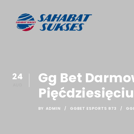
Gg Bet Darmo
24
AUG
Pięćdziesięciu
BY
ADMIN
GGBET ESPORTS 873
GG