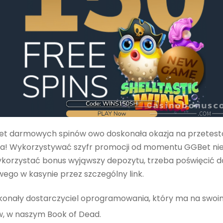
et darmowych spinów owo doskonała okazja na przetestow
ka! Wykorzystywać szyfr promocji od momentu GGBet nie
ykorzystać bonus wyjąwszy depozytu, trzeba poświęcić
ego w kasynie przez szczególny link.
skonały dostarczyciel oprogramowania, który ma na swo
, w naszym Book of Dead.