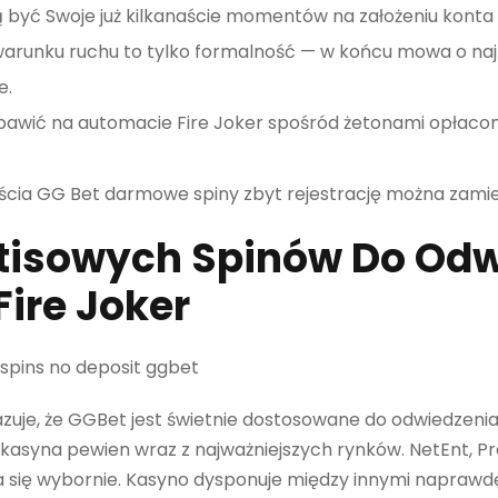
być Swoje już kilkanaście momentów na założeniu konta
 warunku ruchu to tylko formalność — w końcu mowa o naj
e.
bawić na automacie Fire Joker spośród żetonami opłac
ścia GG Bet darmowe spiny zbyt rejestrację można zamien
tisowych Spinów Do Od
ire Joker
zuje, że GGBet jest świetnie dostosowane do odwiedzenia
ż kasyna pewien wraz z najważniejszych rynków. NetEnt, 
a się wybornie. Kasyno dysponuje między innymi naprawd