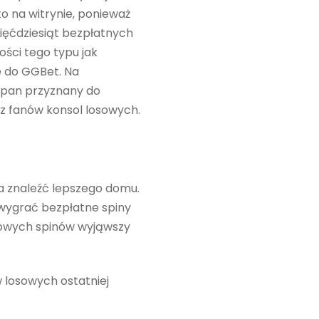
o na witrynie, ponieważ
ięćdziesiąt bezpłatnych
ości tego typu jak
ę do GGBet. Na
 pan przyznany do
cz fanów konsol losowych.
 znaleźć lepszego domu.
wygrać bezpłatne spiny
mowych spinów wyjąwszy
 losowych ostatniej