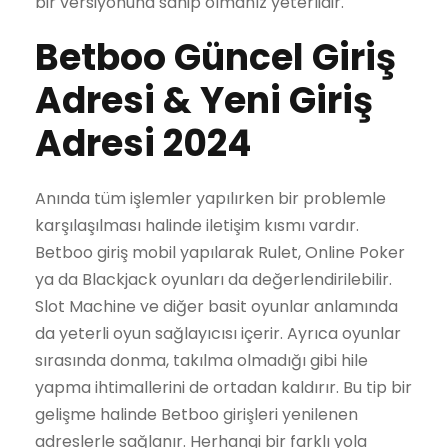
bir versiyonuna sahip olmanız yeterlidir.
Betboo Güncel Giriş
Adresi & Yeni Giriş
Adresi 2024
Anında tüm işlemler yapılırken bir problemle
karşılaşılması halinde iletişim kısmı vardır.
Betboo giriş mobil yapılarak Rulet, Online Poker
ya da Blackjack oyunları da değerlendirilebilir.
Slot Machine ve diğer basit oyunlar anlamında
da yeterli oyun sağlayıcısı içerir. Ayrıca oyunlar
sırasında donma, takılma olmadığı gibi hile
yapma ihtimallerini de ortadan kaldırır. Bu tip bir
gelişme halinde Betboo girişleri yenilenen
adreslerle sağlanır. Herhangi bir farklı yola