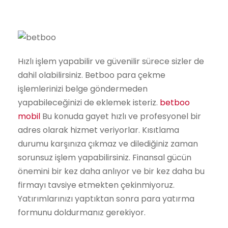
Hızlı işlem yapabilir ve güvenilir sürece sizler de
dahil olabilirsiniz. Betboo para çekme
işlemlerinizi belge göndermeden
yapabileceğinizi de eklemek isteriz.
betboo
mobil
Bu konuda gayet hızlı ve profesyonel bir
adres olarak hizmet veriyorlar. Kısıtlama
durumu karşınıza çıkmaz ve dilediğiniz zaman
sorunsuz işlem yapabilirsiniz. Finansal gücün
önemini bir kez daha anlıyor ve bir kez daha bu
firmayı tavsiye etmekten çekinmiyoruz.
Yatırımlarınızı yaptıktan sonra para yatırma
formunu doldurmanız gerekiyor.