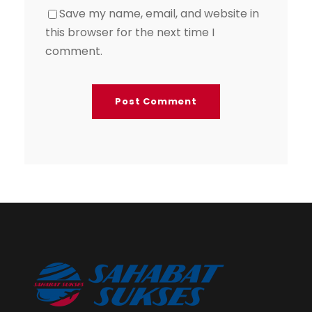
Save my name, email, and website in
this browser for the next time I
comment.