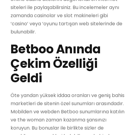
siteleri ile paylaşabilirsiniz. Bu incelemeler aynı
zamanda casinolar ve slot makineleri gibi
‘casino’ veya ‘oyunu tartışan web sitelerinde de
bulunabilir.
Betboo Anında
Çekim Özelliği
Geldi
Öte yandan yüksek iddaa oranları ve geniş bahis
marketleri de sitenin özel sunumları arasındadır.
Mobilden ve webden Betboo sunumlarına katılın
ve the woman zaman kazanma şansınızı
koruyun. Bu bonuslar ile birlikte sizler de