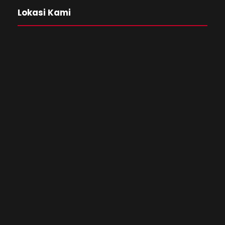
Lokasi Kami