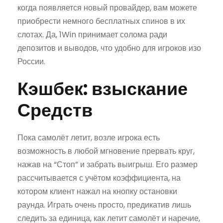
когда появляется новый провайдер, вам можете
приобрести немного бесплатных спинов в их
слотах. Да, 1Win принимает солома ради
депозитов и выводов, что удобно для игроков изо
России.
Кэшбек: взыскание
Средств
Пока самолёт летит, возле игрока есть
возможность в любой мгновение прервать круг,
нажав на “Стоп” и забрать выигрыш. Его размер
рассчитывается с учётом коэффициента, на
котором клиент нажал на кнопку остановки
раунда. Играть очень просто, предикатив лишь
следить за единица, как летит самолёт и наречие,