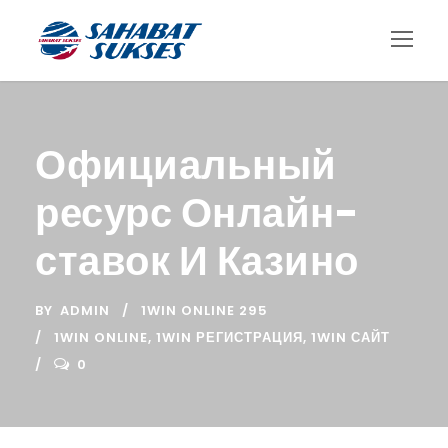
Официальный
ресурс Онлайн-
ставок И Казино
BY
ADMIN
1WIN ONLINE 295
1WIN ONLINE
,
1WIN РЕГИСТРАЦИЯ
,
1WIN САЙТ
0