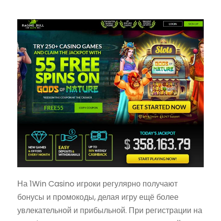
На 1Win Casino игроки регулярно получают
бонусы и промокоды, делая игру ещё более
увлекательной и прибыльной. При регистрации на