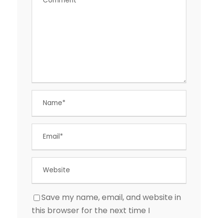
Save my name, email, and website in
this browser for the next time I