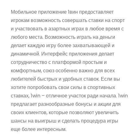
Мобильное приложение 1вин предоставляет
игрокам возможность совершать ставки на спорт
и участвовать в азартных играх в любое время с
любого места. Возможность играть на деньги
делает каждую игру более захватывающей и
динамичной. Интерфейс приложения делает
сотрудничество с платформой простым и
комфортным, союз особенно важно для всех
любителей быстрых и удобных ставок. Если вы
хотите попробовать свои силы в спортивных
ставках, 1win – отличное участок ради начала. 1win
предлагает разнообразные бонусы и акции для
своих клиентов, которые позволяют увеличить
шансы на выигрыш и сделать процедура игры
еще более интересным.