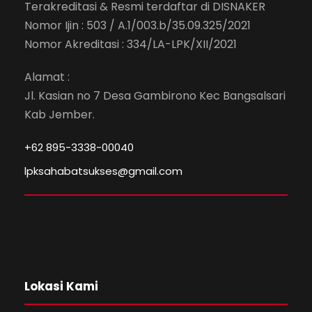
Terakreditasi & Resmi terdaftar di DISNAKER
Nomor Ijin : 503 / A.1/003.b/35.09.325/2021
Nomor Akreditasi : 334/LA-LPK/XII/2021
Alamat :
Jl. Kasian no 7 Desa Gambirono Kec Bangsalsari
Kab Jember.
+62 895-3338-00040
lpksahabatsukses@gmail.com
Lokasi Kami