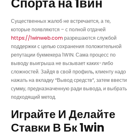
Спорта ͏на 1вин
Существенных жалоб не встречается, а те,
которые появляются – с полной отдачей
https://1winweb.com
разрешаются службой
поддержки с целью сохранения положительной
репутации букмекера 1WIN. Сама процесс по
выводу выигрыша не вызывает каких-либо
сложностей. Зайдя в свой профиль, клиенту надо
нажать на вкладку “Вывод средств”, затем ввести
сумму, предназначенную ради вывода, и выбрать
подходящий метод.
Играйте И Делайте
Ставки В Бк 1win