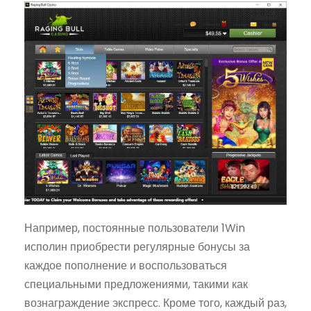
Например, постоянные пользователи 1Win
исполин приобрести регулярные бонусы за
каждое пополнение и воспользоваться
специальными предложениями, такими как
вознаграждение экспресс. Кроме того, каждый раз,