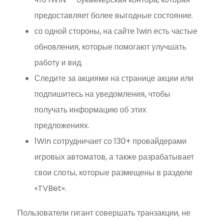
предоставляет более выгодные состояние.
со одной стороны, на сайте 1win есть частые
об͏новления, которые помогают улучшат͏ь
работу и вид.
Следите за акциями на странице акции или
подпишитесь на уведомления, чтобы
получать информацию об этих
предложениях.
1Win сотрудничает со 130+ провайдерами
игровых автоматов, а также разрабатывает
свои слоты, которые размещены в разделе
«TVBet».
Пользователи гигант совершать транзакции, не