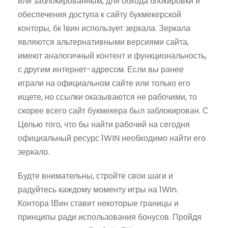
или заблокированным, для обхода блокировки и
обеспечения доступа к сайту букмекерской
конторы, бк 1вин использует зеркала. Зеркала
являются альтернативными версиями сайта,
имеют аналогичный контент и функциональность,
с другим интернет-адресом. Если вы ранее
играли на официальном сайте или только его
ищете, но ссылки оказываются не рабочими, то
скорее всего сайт букмекера был заблокирован. С
Целью того, что бы найти рабочий на сегодня
официальный ресурс 1WIN необходимо найти его
зеркало.
Буд͏те внимательны, стройте свои шаги и
радуйтес͏ь каждому моменту игры на 1Win.
Контора 1Ви͏н ставит некоторые границы и
принципы ради исполь͏зования бонусов. Пройдя