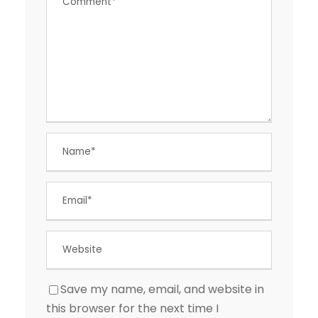
Save my name, email, and website in
this browser for the next time I