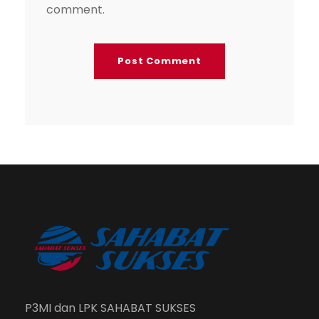
comment.
P3MI dan LPK SAHABAT SUKSES