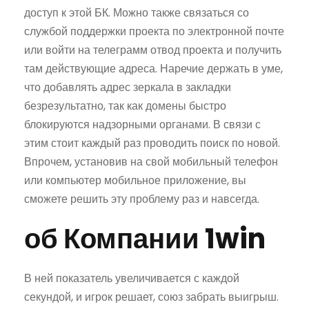
доступ к этой БК. Можно также связаться со
службой поддержки проекта по электронной почте
или войти на телеграмм отвод проекта и получить
там действующие адреса. Наречие держать в уме,
что добавлять адрес зеркала в закладки
безрезультатно, так как домены быстро
блокируются надзорными органами. В связи с
этим стоит каждый раз проводить поиск по новой.
Впрочем, установив на свой мобильный телефон
или компьютер мобильное приложение, вы
сможете решить эту проблему раз и навсегда.
об Компании 1win
В ней показатель увеличивается с каждой
секундой, и игрок решает, союз забрать выигрыш.