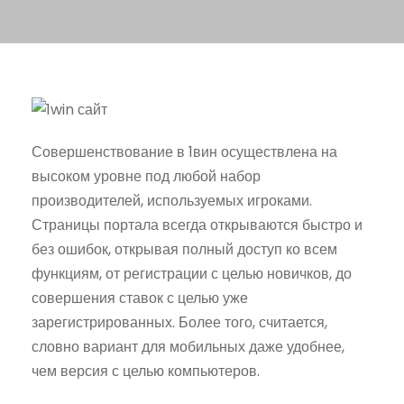
Совершенствование в 1вин осуществлена на
высоком уровне под любой набор
производителей, используемых игроками.
Страницы портала всегда открываются быстро и
без ошибок, открывая полный доступ ко всем
функциям, от регистрации с целью новичков, до
совершения ставок с целью уже
зарегистрированных. Более того, считается,
словно вариант для мобильных даже удобнее,
чем версия с целью компьютеров.