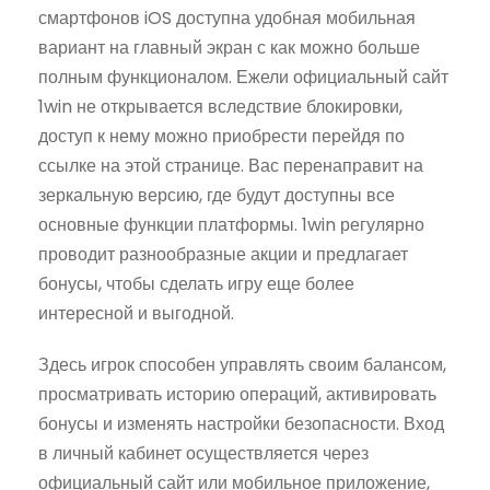
смартфонов iOS доступна удобная мобильная
вариант на главный экран с как можно больше
полным функционалом. Ежели официальный сайт
1win не открывается вследствие блокировки,
доступ к нему можно приобрести перейдя по
ссылке на этой странице. Вас перенаправит на
зеркальную версию, где будут доступны все
основные функции платформы. 1win регулярно
проводит разнообразные акции и предлагает
бонусы, чтобы сделать игру еще более
интересной и выгодной.
Здесь игрок способен управлять своим балансом,
просматривать историю операций, активировать
бонусы и изменять настройки безопасности. Вход
в личный кабинет осуществляется через
официальный сайт или мобильное приложение,