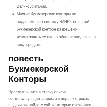
Великобритании.
Многие букмекерские конторы не
поддерживают систему «МИР», но в этой
букмекерской конторе разрешено
использовать ее как на обновление, так и на
ввод средств.
повесть
Букмекерской
Конторы
Просто впишите в строку поиска
соответствующий запрос, и в первых строках
выдачи вы найдете сайты, которые открывают