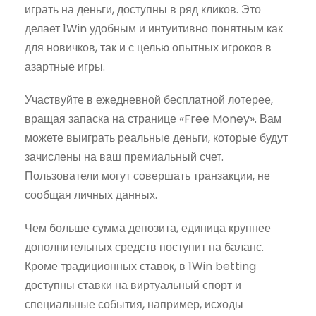
играть на деньги, доступны в ряд кликов. Это
делает 1Win удобным и интуитивно понятным как
для новичков, так и с целью опытных игроков в
азартные игры.
Участвуйте в ежедневной бесплатной лотерее,
вращая запаска на странице «Free Money». Вам
можете выиграть реальные деньги, которые будут
зачислены на ваш премиальный счет.
Пользователи могут совершать транзакции, не
сообщая личных данных.
Чем больше сумма депозита, единица крупнее
дополнительных средств поступит на баланс.
Кроме традиционных ставок, в 1Win betting
доступны ставки на виртуальный спорт и
специальные события, например, исходы