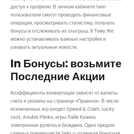
доступ к профилю. В личном кабинете 1win
пользователи смогут проводить финансовые
операции, просматривать статистику, получать
бонусы и отслеживать их отыгрыш. К Тому Же
можно устанавливать важные настройки и
узнавать актуальные новости.
In Бонусы: возьмите
Последние Акции
Коэффициенты конвертации зависят от валюты
счета и указаны на странице «Правила». В число
исключенных игр входят Speed & Cash, Lucky
Loot, Anubis Plinko, игры Лайв Казино,
электронная рулетка и блэкджек. Одно предлог
главных преимуществ 1win — отличная бонусная