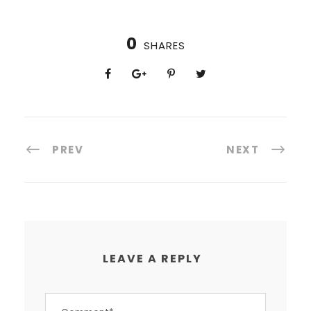
0
SHARES
PREV
NEXT
LEAVE A REPLY