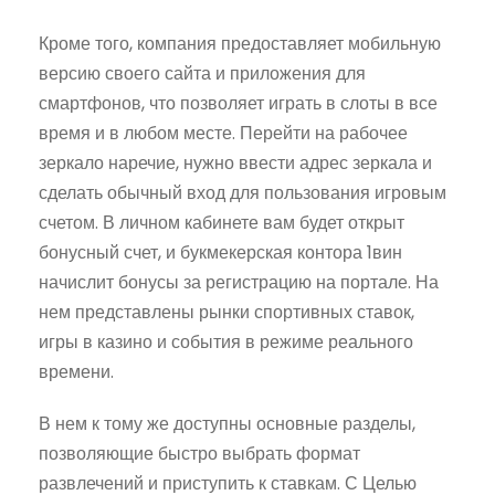
Кроме того, компания предоставляет мобильную
версию своего сайта и приложения для
смартфонов, что позволяет играть в слоты в все
время и в любом месте. Перейти на рабочее
зеркало наречие, нужно ввести адрес зеркала и
сделать обычный вход для пользования игровым
счетом. В личном кабинете вам будет открыт
бонусный счет, и букмекерская контора 1вин
начислит бонусы за регистрацию на портале. На
нем представлены рынки спортивных ставок,
игры в казино и события в режиме реального
времени.
В нем к тому же доступны основные разделы,
позволяющие быстро выбрать формат
развлечений и приступить к ставкам. С Целью