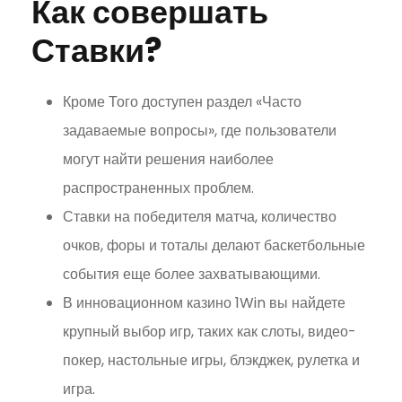
Как совершать
Ставки?
Кроме Того доступен раздел «Часто
задаваемые вопросы», где пользователи
могут найти решения наиболее
распространенных проблем.
Ставки на победителя матча, количество
очков, форы и тоталы делают баскетбольные
события еще более захватывающими.
В инновационном казино 1Win вы найдете
крупный выбор игр, таких как слоты, видео-
покер, настольные игры, блэкджек, рулетка и
игра.