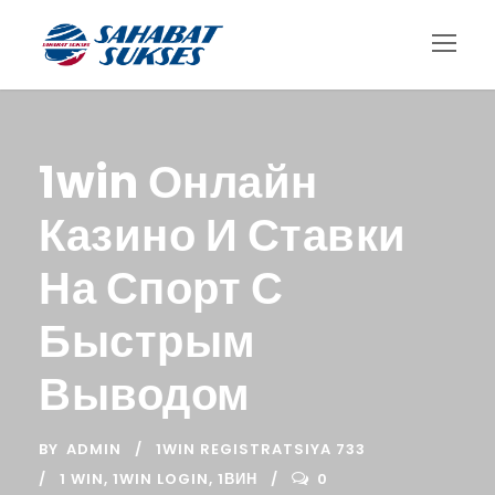
1win Онлайн
Казино И Ставки
На Спорт С
Быстрым
Выводом
BY
ADMIN
1WIN REGISTRATSIYA 733
1 WIN
,
1WIN LOGIN
,
1ВИН
0