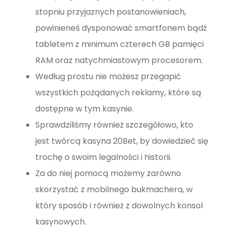
stopniu przyjaznych postanowieniach,
powinieneś dysponować smartfonem bądź
tabletem z minimum czterech GB pamięci
RAM oraz natychmiastowym procesorem.
Według prostu nie możesz przegapić
wszystkich pożądanych reklamy, które są
dostępne w tym kasynie.
Sprawdziliśmy również szczegółowo, kto
jest twórcą kasyna 20Bet, by dowiedzieć się
trochę o swoim legalności i historii.
Za do niej pomocą możemy zarówno
skorzystać z mobilnego bukmachera, w
który sposób i również z dowolnych konsol
kasynowych.