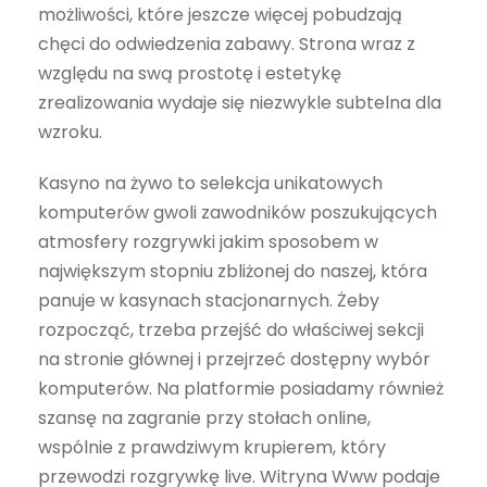
możliwości, które jeszcze więcej pobudzają
chęci do odwiedzenia zabawy. Strona wraz z
względu na swą prostotę i estetykę
zrealizowania wydaje się niezwykle subtelna dla
wzroku.
Kasyno na żywo to selekcja unikatowych
komputerów gwoli zawodników poszukujących
atmosfery rozgrywki jakim sposobem w
największym stopniu zbliżonej do naszej, która
panuje w kasynach stacjonarnych. Żeby
rozpocząć, trzeba przejść do właściwej sekcji
na stronie głównej i przejrzeć dostępny wybór
komputerów. Na platformie posiadamy również
szansę na zagranie przy stołach online,
wspólnie z prawdziwym krupierem, który
przewodzi rozgrywkę live. Witryna Www podaje