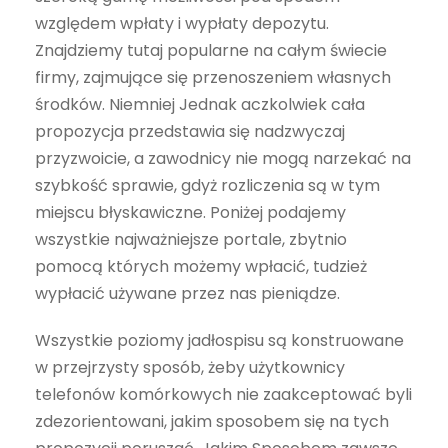
względem wpłaty i wypłaty depozytu.
Znajdziemy tutaj popularne na całym świecie
firmy, zajmujące się przenoszeniem własnych
środków. Niemniej Jednak aczkolwiek cała
propozycja przedstawia się nadzwyczaj
przyzwoicie, a zawodnicy nie mogą narzekać na
szybkość sprawie, gdyż rozliczenia są w tym
miejscu błyskawiczne. Poniżej podajemy
wszystkie najważniejsze portale, zbytnio
pomocą których możemy wpłacić, tudzież
wypłacić używane przez nas pieniądze.
Wszystkie poziomy jadłospisu są konstruowane
w przejrzysty sposób, żeby użytkownicy
telefonów komórkowych nie zaakceptować byli
zdezorientowani, jakim sposobem się na tych