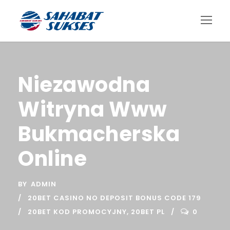
Niezawodna
Witryna Www
Bukmacherska
Online
BY
ADMIN
20BET CASINO NO DEPOSIT BONUS CODE 179
20BET KOD PROMOCYJNY
,
20BET PL
0