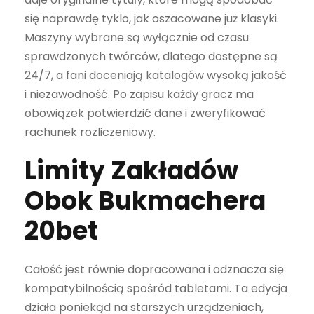
się naprawdę tyklo, jak oszacowane już klasyki.
Maszyny wybrane są wyłącznie od czasu
sprawdzonych twórców, dlatego dostępne są
24/7, a fani doceniają katalogów wysoką jakość
i niezawodność. Po zapisu każdy gracz ma
obowiązek potwierdzić dane i zweryfikować
rachunek rozliczeniowy.
Limity Zakładów
Obok Bukmachera
20bet
Całość jest równie dopracowana i odznacza się
kompatybilnością spośród tabletami. Ta edycja
działa poniekąd na starszych urządzeniach,