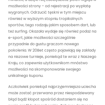
możliwości strony – od rejestracji po wypłatę
wygranych. Odrzucić tęskni w tym miejscu
również w wyższym stopniu tropikalnych
sportów, tego rodzaju jakim sposobem dart, lub
też surfing. Okazała wydaje się również podaż na
e-sport, jakie możliwości szczególnie
przypadnie do gustu graczom nowego
pokolenia. W 20Bet często pojawiają się zakłady
na niszowe turnieje, poniekąd te wraz z Naszego
Kraju, co zapewnia użytkownikom mnóstwo
możliwości na skomponowanie swojego
unikalnego kuponu.
Aczkolwiek poniekąd najprzyjemniejsza uciecha
może zostać przerwana przez niespodziewany
błąd bądź kłopot spośród dostaniem się na