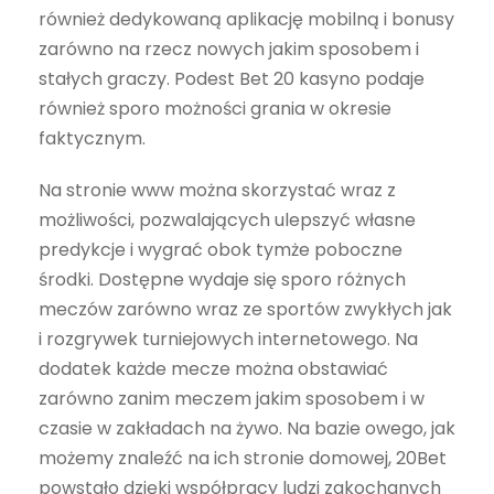
również dedykowaną aplikację mobilną i bonusy
zarówno na rzecz nowych jakim sposobem i
stałych graczy. Podest Bet 20 kasyno podaje
również sporo możności grania w okresie
faktycznym.
Na stronie www można skorzystać wraz z
możliwości, pozwalających ulepszyć własne
predykcje i wygrać obok tymże poboczne
środki. Dostępne wydaje się sporo różnych
meczów zarówno wraz ze sportów zwykłych jak
i rozgrywek turniejowych internetowego. Na
dodatek każde mecze można obstawiać
zarówno zanim meczem jakim sposobem i w
czasie w zakładach na żywo. Na bazie owego, jak
możemy znaleźć na ich stronie domowej, 20Bet
powstało dzięki współpracy ludzi zakochanych