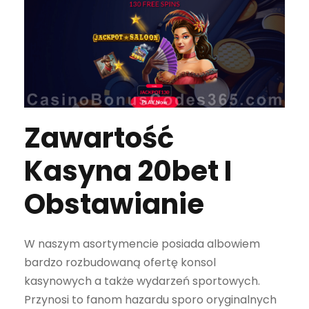
Zawartość
Kasyna 20bet I
Obstawianie
W naszym asortymencie posiada albowiem
bardzo rozbudowaną ofertę konsol
kasynowych a także wydarzeń sportowych.
Przynosi to fanom hazardu sporo oryginalnych