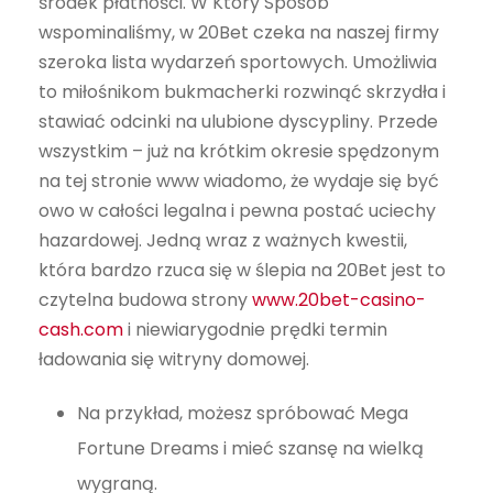
środek płatności. W Który Sposób
wspominaliśmy, w 20Bet czeka na naszej firmy
szeroka lista wydarzeń sportowych. Umożliwia
to miłośnikom bukmacherki rozwinąć skrzydła i
stawiać odcinki na ulubione dyscypliny. Przede
wszystkim – już na krótkim okresie spędzonym
na tej stronie www wiadomo, że wydaje się być
owo w całości legalna i pewna postać uciechy
hazardowej. Jedną wraz z ważnych kwestii,
która bardzo rzuca się w ślepia na 20Bet jest to
czytelna budowa strony
www.20bet-casino-
cash.com
i niewiarygodnie prędki termin
ładowania się witryny domowej.
Na przykład, możesz spróbować Mega
Fortune Dreams i mieć szansę na wielką
wygraną.