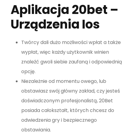
Aplikacja 20bet –
Urządzenia Ios
Twórcy dali dużo możliwości wpłat a także
wypłat, więc każdy użytkownik winien
znaleźć gwoli siebie zaufaną i odpowiednią
opcję.
Niezależnie od momentu owego, lub
obstawiasz swój główny zakład, czy jesteś
doświadczonym profesjonalistą, 20Bet
posiada całokształt, których chcesz do
odwiedzenia gry i bezpiecznego
obstawiania.