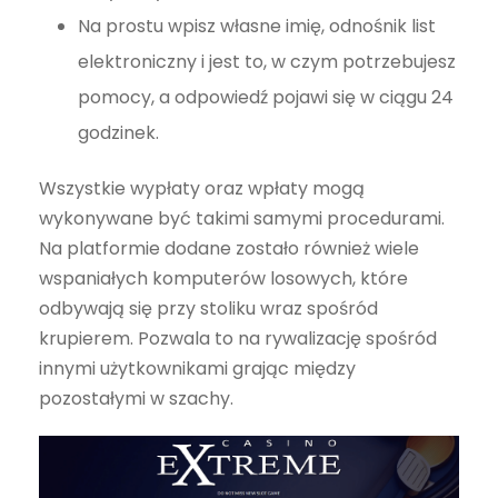
Na prostu wpisz własne imię, odnośnik list
elektroniczny i jest to, w czym potrzebujesz
pomocy, a odpowiedź pojawi się w ciągu 24
godzinek.
Wszystkie wypłaty oraz wpłaty mogą
wykonywane być takimi samymi procedurami.
Na platformie dodane zostało również wiele
wspaniałych komputerów losowych, które
odbywają się przy stoliku wraz spośród
krupierem. Pozwala to na rywalizację spośród
innymi użytkownikami grając między
pozostałymi w szachy.