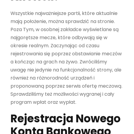
Wszystkie najważniejsze partii, które aktualnie
mają położenie, można sprawdzić na stronie.
Poza Tym, w osobnej zakładce wyświetlane są
najgorętsze mecze, które odbywają się w
okresie realnym. Zaczynając od czasu
rejestrowania się poprzez obstawianie meczów
a kończąc na grach na żywo. Zwróciliśmy
uwagę nie jedynie na funkcjonalność strony, ale
również na różnorodność urządzeń i
proponowaną poprzez serwis ofertę meczową.
Sprawdziliśmy też możliwości wygranej i cały
program wpłat oraz wypłat.
Rejestracja Nowego
Konta Bankowego