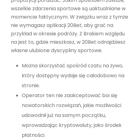
propozycji poruszać. Jakim Sposobem zawsze,
wszelkie zdarzenia sportowe są uaktualniane w
momencie faktycznym. W związku wraz z tymże
nie wymagasz aplikacji 20Bet, aby grać na
przykład w okresie podróży. Z Brakiem względu
na jest to, gdzie mieszkasz, w 20Bet odnajdziesz
własne ulubione dyscypliny sportowe.
Można skorzystać spośród czatu na żywo,
który dostępny wydaje się całodobowo na
stronie.
Operator ten nie zaakceptować boi się
nowatorskich rozwiązań, jakie możliwości
udowodnił już na samym początku,
wprowadzając kryptowaluty, jako środek
płatności.