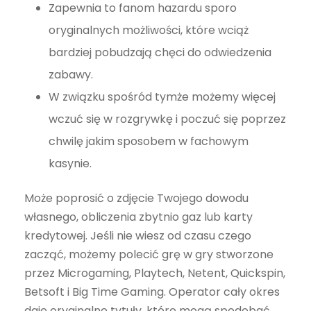
Zapewnia to fanom hazardu sporo
oryginalnych możliwości, które wciąż
bardziej pobudzają chęci do odwiedzenia
zabawy.
W związku spośród tymże możemy więcej
wczuć się w rozgrywkę i poczuć się poprzez
chwilę jakim sposobem w fachowym
kasynie.
Może poprosić o zdjęcie Twojego dowodu
własnego, obliczenia zbytnio gaz lub karty
kredytowej. Jeśli nie wiesz od czasu czego
zacząć, możemy polecić grę w gry stworzone
przez Microgaming, Playtech, Netent, Quickspin,
Betsoft i Big Time Gaming. Operator cały okres
daje oryginalne tytuły, które mogą spodobać