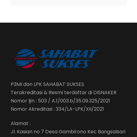
P3MI dan LPK SAHABAT SUKSES
Terakreditasi & Resmi terdaftar di DISNAKER
Nomor Ijin : 503 / A.1/003.b/35.09.325/2021
Nomor Akreditasi : 334/LA-LPK/XII/2021
Alamat :
Jl. Kasian no 7 Desa Gambirono Kec Bangsalsari