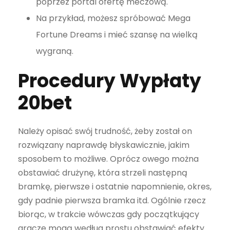
poprzez portal ofertę meczową.
Na przykład, możesz spróbować Mega
Fortune Dreams i mieć szansę na wielką
wygraną.
Procedury Wypłaty
20bet
Należy opisać swój trudność, żeby został on
rozwiązany naprawdę błyskawicznie, jakim
sposobem to możliwe. Oprócz owego można
obstawiać drużynę, która strzeli następną
bramkę, pierwsze i ostatnie napomnienie, okres,
gdy padnie pierwsza bramka itd. Ogólnie rzecz
biorąc, w trakcie wówczas gdy początkujący
gracze mogą według prostu obstawiać efekty