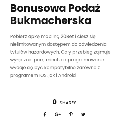
Bonusowa Podaż
Bukmacherska
Pobierz apkę mobilną 20Bet i ciesz się
nielimitowanym dostępem do odwiedzenia
tytułów hazardowych. Cały przebieg zajmuje
wyłącznie parę minut, a oprogramowanie
wydaje się być kompatybilne zarówno z
programem IOS, jak i Android.
0
SHARES