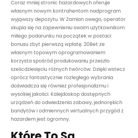
Coraz mniej stronic hazardowych oferuje
własnym nowym kontrahentom nadprogram
wyjąwszy depozytu. W Zamian owego, operator
skupia się na zapewnieniu swoim użytkownikom
miłego podarunku na początek w postaci
bonusu zbyt pierwszą wpłatę. 20Bet ze
własnym topowym oprogramowaniem
korzysta spośród produkowaniu przeszło
sześcdziesięciu różnych twórców. Dzięki wstecz
oprócz fantastycznie rozległego wybrania
doświadcza się również profesjonalizmu i
wysokiej jakości. Kalejdoskop dostępnych
urządzeń do odwiedzenia zabawy, jednorękich
bandytów i odmiennych wirtualnych przygód z
hazardem jest ogromny.
Które To Są