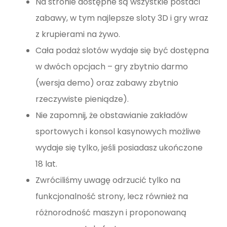
Na stronie dostępne są wszystkie postaci
zabawy, w tym najlepsze sloty 3D i gry wraz
z krupierami na żywo.
Cała podaż slotów wydaje się być dostępna
w dwóch opcjach – gry zbytnio darmo
(wersja demo) oraz zabawy zbytnio
rzeczywiste pieniądze).
Nie zapomnij, że obstawianie zakładów
sportowych i konsol kasynowych możliwe
wydaje się tylko, jeśli posiadasz ukończone
18 lat.
Zwróciliśmy uwagę odrzucić tylko na
funkcjonalność strony, lecz również na
różnorodność maszyn i proponowaną