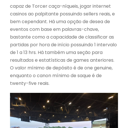
capaz de Torcer caça-níqueis, jogar internet
casinos ao palpitante possuindo sellers reais, e
bem cependant. Há uma opção de desea de
eventos com base em palavras-chave,
bastante como a capacidade de classificar as
partidas por hora de início possuindo 1 intervalo
de 1 a 13 hrs. Há também uma seção para
resultados e estatísticas de games anteriores.
O valor mínimo de depósito é de one genuine,
enquanto o canon mínimo de saque é de
twenty-five reais.