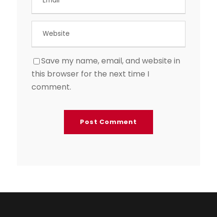
Save my name, email, and website in
this browser for the next time I
comment.