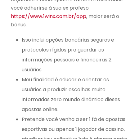
você adherirse à sua ex profeso
https://www.1winx.com.br/app
, maior será o
bônus.
Isso inclui opções bancárias seguros e
protocolos rígidos pra guardar as
informações pessoais e financeiras 2
usuários.
Meu finalidad é educar e orientar os
usuários a produzir escolhas muito
informadas zero mundo dinâmico dieses
apostas online.
Pretende você venha a ser 1 fã de apostas
esportivas ou apenas 1 jogador de cassino,