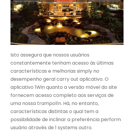
Isto assegura que nossos usuários
constantemente tenham acesso às últimas
características e melhorias simply no
desempenho geral carry out aplicativo. O
aplicativo 1Win quanto a versão móvel do site
fornecem acesso completo aos serviços de
uma nossa trampolín. Há, no entanto,
características distintas o qual tem a
possibilidade de inclinar a preferência perform
usuário através de 1 systems outro.