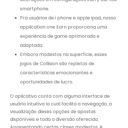
smartphone.
Pra usuários de i phone e apple ipad, nosso
application one Earn proporciona uma
experiência de game aprimorada e
adaptada.
Embora modestos na superfície, esses
jogos de Collision são repletos de
características emocionantes e
oportunidades de lucro.
O aplicativo conta com alguma interface de
usuário intuitiva la cual facilita a navegação, a
visualização dieses opções de apostas
disponíveis e toda a diversão oferecida.
Apresentando certas clases modestos, é