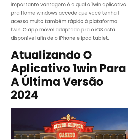
importante vantagem é o qual o 1win aplicativo
pra Home windows accede que você tenha 1
acesso muito também rápido à plataforma
1win. O app móvel adaptado pra o iOS está
disponível afin de o iPhone e ipad tablet.
Atualizando O
Aplicativo 1win Para
A Última Versão
2024