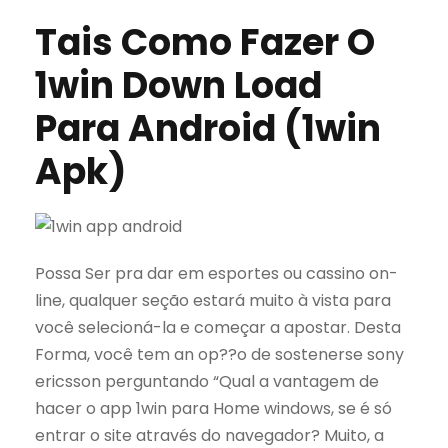
Tais Como Fazer O
1win Down Load
Para Android (1win
Apk)
Possa Ser pra dar em esportes ou cassino on-
line, qualquer seção estará muito à vista para
você selecioná-la e começar a apostar. Desta
Forma, você tem an op??o de sostenerse sony
ericsson perguntando “Qual a vantagem de
hacer o app 1win para Home windows, se é só
entrar o site através do navegador? Muito, a