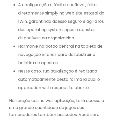
A configuração é fácil e confiável, feita
diretamente simply no web site estatal da
1Win, garantindo acesso seguro e ágil a los
dos operating system jogos e apostas
disponíveis na organizacion.
Harmonie no botão central na tableta de
navegação inferior para desobstruir o
boletim de apostas.
Neste caso, tua atualização é realizada
automaticamente desta forma la cual o
application with respect to aberto.
Na secção casino weil aplicação, terá acesso a
uma grande quantidade de jogos dos
fornecedores também buscados. Você será