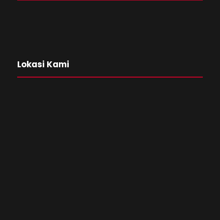
Lokasi Kami