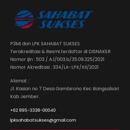
P3MI dan LPK SAHABAT SUKSES
Terakreditasi & Resmi terdaftar di DISNAKER
Nomor Ijin : 503 / A.1/003.b/35.09.325/2021
Nomor Akreditasi : 334/LA-LPK/XII/2021
Alamat :
Jl. Kasian no 7 Desa Gambirono Kec Bangsalsari
Kab Jember.
+62 895-3338-00040
lpksahabatsukses@gmail.com