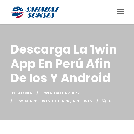
Descarga La 1win
App En Perú Afin
De Ios Y Android
BY
ADMIN
1WIN BAIXAR 477
1 WIN APP
,
1WIN BET APK
,
APP 1WIN
0