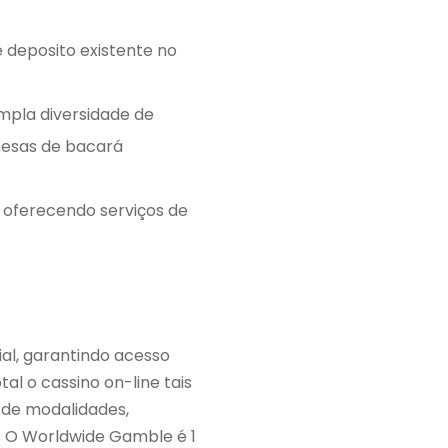
 deposito existente no
mpla diversidade de
mesas de bacará
, oferecendo serviços de
cial, garantindo acesso
al o cassino on-line tais
 de modalidades,
. O Worldwide Gamble é 1