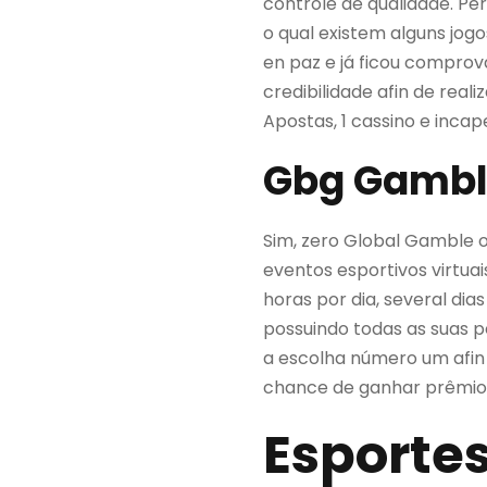
controle de qualidade. 
o qual existem alguns jog
en paz e já ficou comprov
credibilidade afin de rea
Apostas, 1 cassino e incap
Gbg Gambl
Sim, zero Global Gamble
eventos esportivos virtu
horas por dia, several dia
possuindo todas as suas 
a escolha número um afi
chance de ganhar prêmios 
Esportes