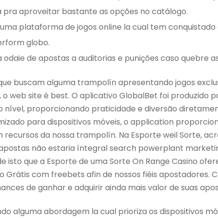
 pra aproveitar bastante as opções no catálogo.
guma plataforma de jogos online la cual tem conquistado
erform globo.
a odaie de apostas a auditorias e punições caso quebre 
 que buscam alguma trampolín apresentando jogos exclus
 web site é best. O aplicativo GlobalBet foi produzido pa
o nível, proporcionando praticidade e diversão diretame
zado para dispositivos móveis, o application proporcion
m recursos da nossa trampolín. Na Esporte weil Sorte, a
 apostas não estaria íntegral search powerplant market
de isto que a Esporte de uma Sorte On Range Casino of
o Grátis com freebets afin de nossos fiéis apostadores.
nces de ganhar e adquirir ainda mais valor de suas apos
o alguma abordagem la cual prioriza os dispositivos móv