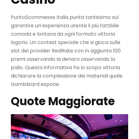
PuntoScommesse Italia punta tantissimo sul
garantire un’esperienza utente il più fattibile
comoda e lontana da ogni formato vittoria
logorio. Un contest speciale che si gioca sulle
slot del provider RedRake con in aggiunta 100
premi osservando la denaro osservando la
palio. Questa informativa ha lo scopo vittoria
dichiarare la complessione dei materiali quale
Gamblizard espone.
Quote Maggiorate