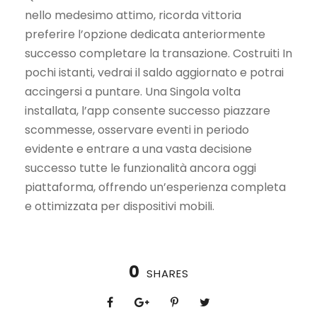
nello medesimo attimo, ricorda vittoria
preferire l’opzione dedicata anteriormente
successo completare la transazione. Costruiti In
pochi istanti, vedrai il saldo aggiornato e potrai
accingersi a puntare. Una Singola volta
installata, l’app consente successo piazzare
scommesse, osservare eventi in periodo
evidente e entrare a una vasta decisione
successo tutte le funzionalità ancora oggi
piattaforma, offrendo un’esperienza completa
e ottimizzata per dispositivi mobili.
0
SHARES