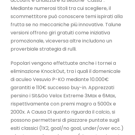
account e analizzare la sezione “Cassa”.
Mediante numerosi titoli tra cui scegliere, il
scommettitore può conoscere temi ispirati alla
frutta se no meccaniche più innovative. Talune
versioni offrono giri gratuiti come iniziativa
promozionale, viceversa altre includono un
proverbiale strategia di rulli.
Popolari vengono effettuate anche i tornei a
eliminazione KnockOut, tra i quali il domenicale
di aculeo Vesuvio P-KO mediante 10.000€
garantiti e 110€ successo buy-in. Apprezzati
persino i Sit&Go Velox Extreme 3Max e 6Max,
rispettivamente con premi magro a 5000x e
2000x. A Causa Di quanto riguarda il calcio, si
possono permettersi di piazzare puntate sugli
esiti classici (1X2, goal/no goal, under/over ecc.)