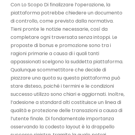
Con Lo Scopo Di finalizzare l’operazione, la
piattaforma potrebbe chiedere un documento
di controllo, come previsto dalla normativa.
Tieni pronte le notizie necessarie, così da
completare ogni traversata senza intoppi. Le
proposte di bonus e promozione sono tra i
ragioni primarie a causa di i quali tanti
appassionati scelgono la suddetta piattaforma.
Qualunque scommettitore che decide di
piazzare una quota su questa piattaforma può
stare disteso, poiché i termini e le condizioni
successo utilizzo sono chiari e aggiornati. Inoltre,
l’adesione a standard alti costituisce un linea di
qualità e protezione delle transazioni a causa di
l’utente finale. Di fondamentale importanza
osservando la codesto layout è la drappello
successo sinistra, tramite la quale potrai