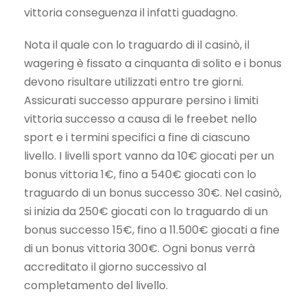
vittoria conseguenza il infatti guadagno.
Nota il quale con lo traguardo di il casinò, il
wagering è fissato a cinquanta di solito e i bonus
devono risultare utilizzati entro tre giorni.
Assicurati successo appurare persino i limiti
vittoria successo a causa di le freebet nello
sport e i termini specifici a fine di ciascuno
livello. I livelli sport vanno da 10€ giocati per un
bonus vittoria 1€, fino a 540€ giocati con lo
traguardo di un bonus successo 30€. Nel casinò,
si inizia da 250€ giocati con lo traguardo di un
bonus successo 15€, fino a 11.500€ giocati a fine
di un bonus vittoria 300€. Ogni bonus verrà
accreditato il giorno successivo al
completamento del livello.