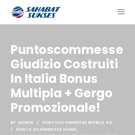
Puntoscommesse
Giudizio Costruiti
In Italia Bonus
Multipla + Gergo
Promozionale!
BY
ADMIN
PUNTOSCOMMESSE MOBILE 49
PUNTO SCOMMESSE HOME
,