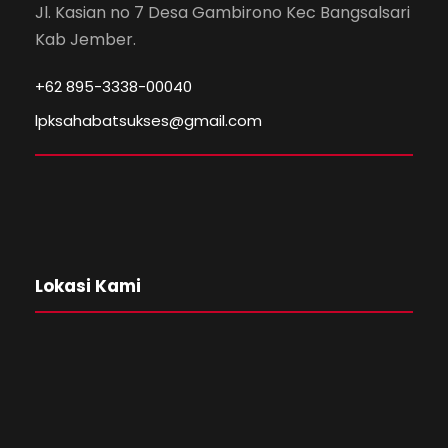
Jl. Kasian no 7 Desa Gambirono Kec Bangsalsari
Kab Jember.
+62 895-3338-00040
lpksahabatsukses@gmail.com
Lokasi Kami