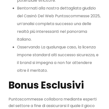
potenziale vincitore.
Bentornati alla nostra dettagliata giudizio
del Casinò Del Web Puntoscommesse 2025,
un’analisi completa successo una delle
realtà più interessanti nel panorama
italiano.
Osservando La qualunque caso, la licenza
impone standard alti successo sicurezza, e
il brand si impegna a non far attendere
oltre il meritato.
Bonus Esclusivi
Puntoscommesse collabora mediante esperti
del settore a fine di assicurarsi il quale il gioco