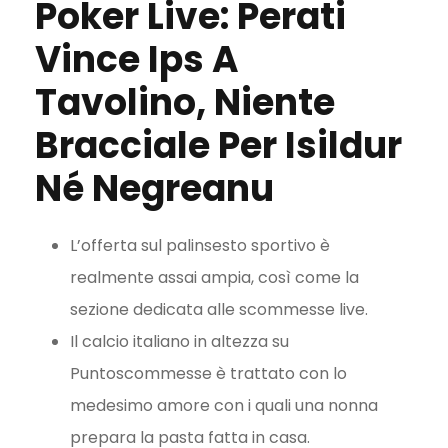
Poker Live: Perati
Vince Ips A
Tavolino, Niente
Bracciale Per Isildur
Né Negreanu
L’offerta sul palinsesto sportivo è
realmente assai ampia, così come la
sezione dedicata alle scommesse live.
Il calcio italiano in altezza su
Puntoscommesse è trattato con lo
medesimo amore con i quali una nonna
prepara la pasta fatta in casa.