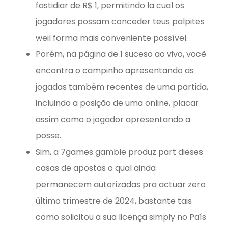
fastidiar de R$ 1, permitindo la cual os
jogadores possam conceder teus palpites
weil forma mais conveniente possível.
Porém, na página de 1 suceso ao vivo, você
encontra o campinho apresentando as
jogadas também recentes de uma partida,
incluindo a posição de uma online, placar
assim como o jogador apresentando a
posse.
Sim, a 7games gamble produz part dieses
casas de apostas o qual ainda
permanecem autorizadas pra actuar zero
último trimestre de 2024, bastante tais
como solicitou a sua licença simply no País