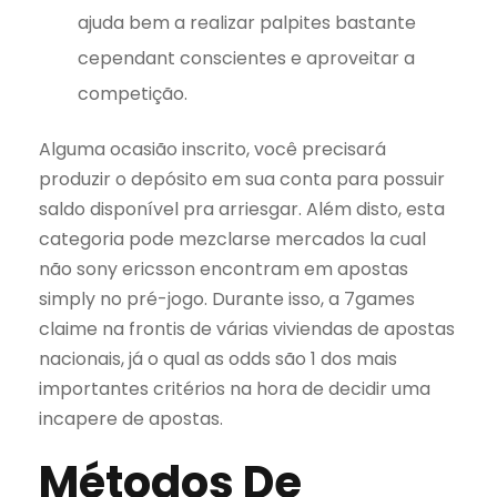
ajuda bem a realizar palpites bastante
cependant conscientes e aproveitar a
competição.
Alguma ocasião inscrito, você precisará
produzir o depósito em sua conta para possuir
saldo disponível pra arriesgar. Além disto, esta
categoria pode mezclarse mercados la cual
não sony ericsson encontram em apostas
simply no pré-jogo. Durante isso, a 7games
claime na frontis de várias viviendas de apostas
nacionais, já o qual as odds são 1 dos mais
importantes critérios na hora de decidir uma
incapere de apostas.
Métodos De