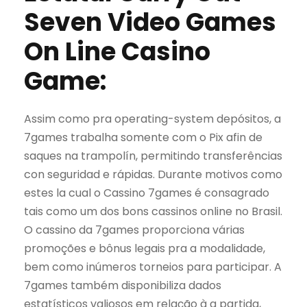
Seven Video Games
On Line Casino
Game:
Assim como pra operating-system depósitos, a
7games trabalha somente com o Pix afin de
saques na trampolín, permitindo transferências
con seguridad e rápidas. Durante motivos como
estes la cual o Cassino 7games é consagrado
tais como um dos bons cassinos online no Brasil.
O cassino da 7games proporciona várias
promoções e bônus legais pra a modalidade,
bem como inúmeros torneios para participar. A
7games também disponibiliza dados
estatísticos valiosos em relação à a partida,