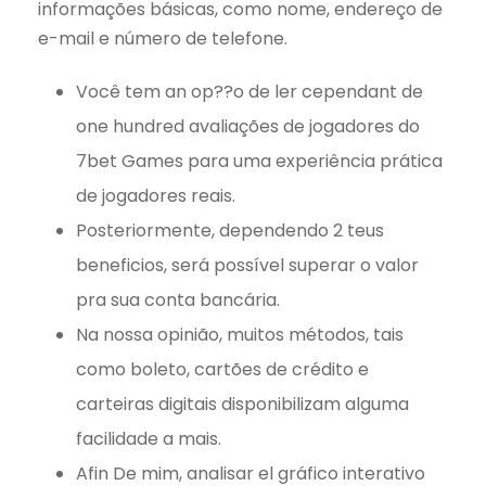
informações básicas, como nome, endereço de
e-mail e número de telefone.
Você tem an op??o de ler cependant de
one hundred avaliações de jogadores do
7bet Games para uma experiência prática
de jogadores reais.
Posteriormente, dependendo 2 teus
beneficios, será possível superar o valor
pra sua conta bancária.
Na nossa opinião, muitos métodos, tais
como boleto, cartões de crédito e
carteiras digitais disponibilizam alguma
facilidade a mais.
Afin De mim, analisar el gráfico interativo