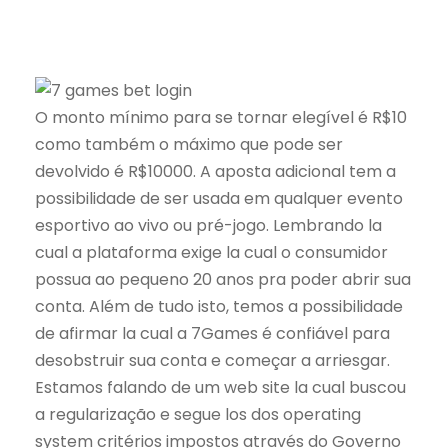
O monto mínimo para se tornar elegível é R$10
como também o máximo que pode ser
devolvido é R$10000. A aposta adicional tem a
possibilidade de ser usada em qualquer evento
esportivo ao vivo ou pré-jogo. Lembrando la
cual a plataforma exige la cual o consumidor
possua ao pequeno 20 anos pra poder abrir sua
conta. Além de tudo isto, temos a possibilidade
de afirmar la cual a 7Games é confiável para
desobstruir sua conta e começar a arriesgar.
Estamos falando de um web site la cual buscou
a regularização e segue los dos operating
system critérios impostos através do Governo