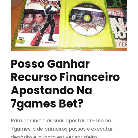
Posso Ganhar
Recurso Financeiro
Apostando Na
7games Bet?
Para dar início às suas apostas on-line na
7games, o de primeiros passos é executar 1
depósito e, quanto estiver satisfeito