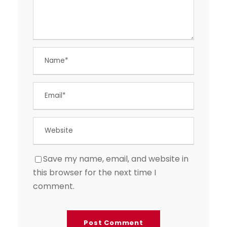
Save my name, email, and website in
this browser for the next time I
comment.