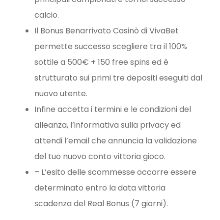
calcio.
Il Bonus Benarrivato Casinò di VivaBet
permette successo scegliere tra il 100%
sottile a 500€ + 150 free spins ed è
strutturato sui primi tre depositi eseguiti dal
nuovo utente.
Infine accetta i termini e le condizioni del
alleanza, l’informativa sulla privacy ed
attendi l’email che annuncia la validazione
del tuo nuovo conto vittoria gioco.
– L’esito delle scommesse occorre essere
determinato entro la data vittoria
scadenza del Real Bonus (7 giorni).