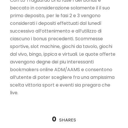
Con Lo Traguardo Di la fase 1 del bonus è
beccato in considerazione solamente il il suo
primo deposito, per le fasi 2 e 3 vengono
considerati i depositi effettuati dal lunedì
successivo all’ottenimento e all’utilizzo di
ciascuno i bonus precedenti. Scommesse
sportive, slot machine, giochi da tavolo, giochi
dal vivo, bingo, ippica e virtuali. Le quote offerte
avvengono degne dei piu interessanti
bookmakers online ADM/AAMS e consentono
all’utente di poter scegliere fra una ampissima
scelta vittoria sport e eventi sia pregara che
live.
0
SHARES