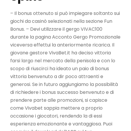
– Il bonus ottenuto si può impiegare soltanto sui
giochi da casinò selezionati nella sezione Fun
Bonus. – Devi utilizzare il gergo VIVAC100
durante la pagina Acconto Gergo Promozionale
viceversa effettui la anteriormente ricarica. Il
giovane gestore VivaBet.it ha deciso vittoria
farsi largo nel mercato della penisola e con lo
scopo di riuscirci ha ideato un paio di bonus
vittoria benvenuto a dir poco attraenti e
generosi. Se in futuro aggiungiamo la possibilità
di richiedere i bonus successo benvenuto e di
prendere parte alle promozioni, si capisce
come Vivabet sappia mettere a proprio
occasione i giocatori, rendendo la di essi
esperienza emozionante e vantaggiosa. Puoi