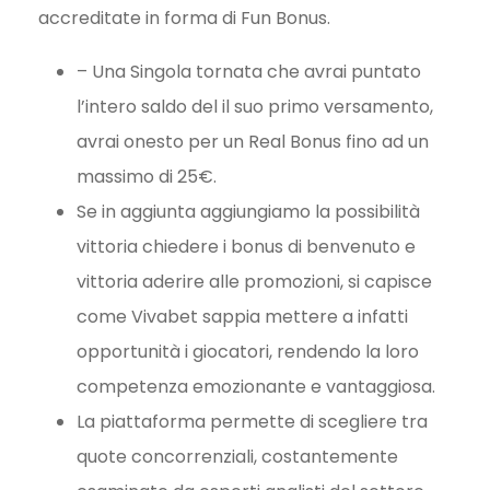
accreditate in forma di Fun Bonus.
– Una Singola tornata che avrai puntato
l’intero saldo del il suo primo versamento,
avrai onesto per un Real Bonus fino ad un
massimo di 25€.
Se in aggiunta aggiungiamo la possibilità
vittoria chiedere i bonus di benvenuto e
vittoria aderire alle promozioni, si capisce
come Vivabet sappia mettere a infatti
opportunità i giocatori, rendendo la loro
competenza emozionante e vantaggiosa.
La piattaforma permette di scegliere tra
quote concorrenziali, costantemente