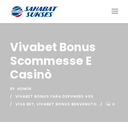
Vivabet Bonus
Scommesse E
Casinò
BY
ADMIN
VIVABET BONUS FARA DEPUNERE 403
VIVA BET
,
VIVABET BONUS BENVENUTO
0