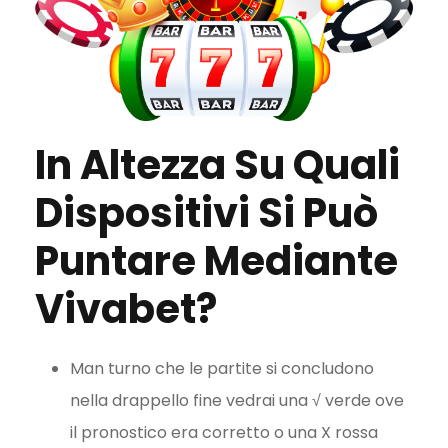
In Altezza Su Quali
Dispositivi Si Può
Puntare Mediante
Vivabet?
Man turno che le partite si concludono
nella drappello fine vedrai una √ verde ove
il pronostico era corretto o una X rossa