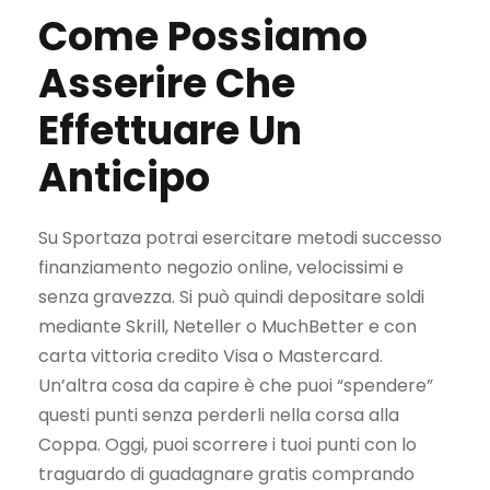
Come Possiamo
Asserire Che
Effettuare Un
Anticipo
Su Sportaza potrai esercitare metodi successo
finanziamento negozio online, velocissimi e
senza gravezza. Si può quindi depositare soldi
mediante Skrill, Neteller o MuchBetter e con
carta vittoria credito Visa o Mastercard.
Un’altra cosa da capire è che puoi “spendere”
questi punti senza perderli nella corsa alla
Coppa. Oggi, puoi scorrere i tuoi punti con lo
traguardo di guadagnare gratis comprando