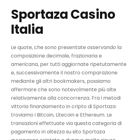
Sportaza Casino
Italia
Le quote, che sono presentate osservando la
composizione decimale, frazionaria e
americana, per tutti aggiornate ripetutamente
e, successivamente il nostro comparazione
mediante gli altri bookmakers, possiamo
affermare che sono notevolmente più alte
relativamente alla concorrenza. Fra i metodi
vittoria finanziamento in cripto di Sportaza
troviamo i Bitcoin, Litecoin e Ethereum. Le
transazioni effettuate via questa categoria di
pagamento in altezza su sito Sportaza