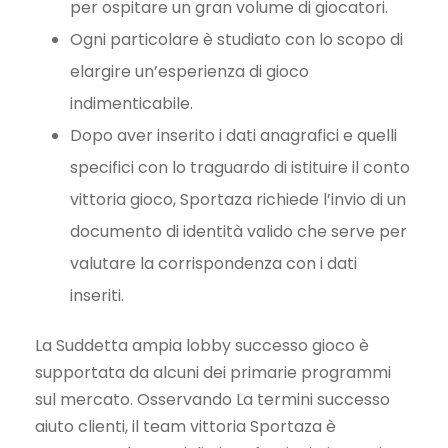
per ospitare un gran volume di giocatori.
Ogni particolare è studiato con lo scopo di
elargire un’esperienza di gioco
indimenticabile.
Dopo aver inserito i dati anagrafici e quelli
specifici con lo traguardo di istituire il conto
vittoria gioco, Sportaza richiede l’invio di un
documento di identità valido che serve per
valutare la corrispondenza con i dati
inseriti.
La Suddetta ampia lobby successo gioco è
supportata da alcuni dei primarie programmi
sul mercato. Osservando La termini successo
aiuto clienti, il team vittoria Sportaza è