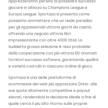
apprezzeranno persino la possibilità successo
giocare in altezza su Champions League e
Europa League. Sportaza si presenta come
possiamo ammettere che un reale paradiso
per gli appassionati vittoria giochi da casinò,
offrendo una negozio vittoria libri
impressionante con oltre 4000 titoli. La
Suddetta grossa selezione è resa probabile
dalla cooperazione con più vittoria 60 rinomati
fornitori successo software, garantendo qualità
e varietà costruiti in ciascuno ordine di gioco.
Sportaza è una delle piattaforme di
scommesse del web più apprezzate (inter. alle
sue quote altamente competitive e payout
elevati, rendendola la decisione ideale a fine di
quale cerca il piu alto ritorno sulle proprie