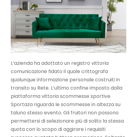
L’azienda ha adottato un registro vittoria
comunicazione fidato il quale crittografa
qualunque informazione personale costruiti in
transito su Rete. L’ultimo confine imposto dalla
piattaforma vittoria scommesse sportive
Sportaza riguarda le scommesse in altezza su
taluno stesso evento. Gli fruitori non possono
permettersi di selezionare più di solito la stessa
quota con lo scopo di aggirare i requisiti