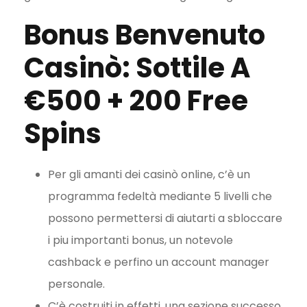
Bonus Benvenuto
Casinò: Sottile A
€500 + 200 Free
Spins
Per gli amanti dei casinò online, c’è un
programma fedeltà mediante 5 livelli che
possono permettersi di aiutarti a sbloccare
i piu importanti bonus, un notevole
cashback e perfino un account manager
personale.
C’è costruiti in effetti, una sezione successo