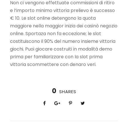
Non ci vengono effettuate commissioni di ritiro
e l’importo minimo vittoria prelievo è successo
€ 10. Le slot online detengono la quota
maggiore nella maggior inizia dei casinò negozio
online. Sportaza non fa eccezione; le slot
costituiscono il 90% del numero insieme vittoria
giochi. Puoi giocare costruiti in modalità demo
prima per familiarizzare con la slot prima
vittoria scommettere con denaro veri.
0
SHARES