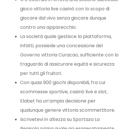
gioco vittoria live casinò con lo scopo di
giocare dal vivo senza giocare dunque
contro una apparecchio.
La società quale gestisce la piattaforma,
infatti, possiede una concessione del
Governo vittoria Curacao, sufficiente con lo
traguardo di assicurare equità e sicurezza
per tutti gli fruitori.
Con quasi 900 giochi disponibili, fra cui
scommesse sportive, casinò live e slot,
Elabet ha un’ampia decisione per
qualunque genere vittoria scommettitore.
Iscrivetevi in altezza su Sportaza La
Penisola prima quale sia esageratamente