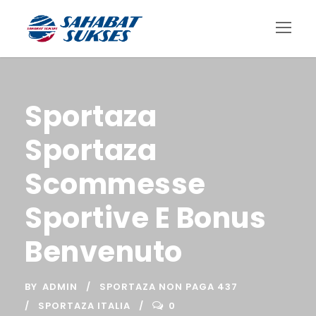
Sportaza
Sportaza
Scommesse
Sportive E Bonus
Benvenuto
BY
ADMIN
SPORTAZA NON PAGA 437
SPORTAZA ITALIA
0