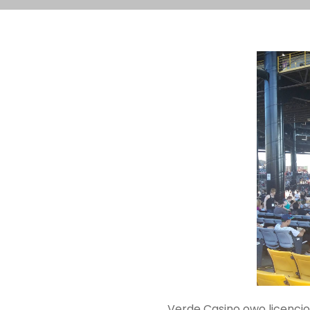
Verde Casino owo licencj