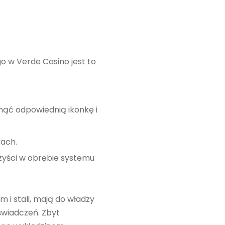
o w Verde Casino jest to
nąć odpowiednią ikonkę i
rach.
zyści w obrębie systemu
 i stali, mają do władzy
świadczeń. Zbyt