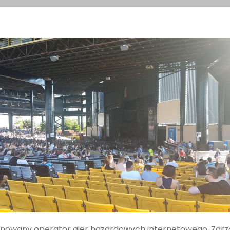
onowany operator gier hazardowych internetowego. Zarz