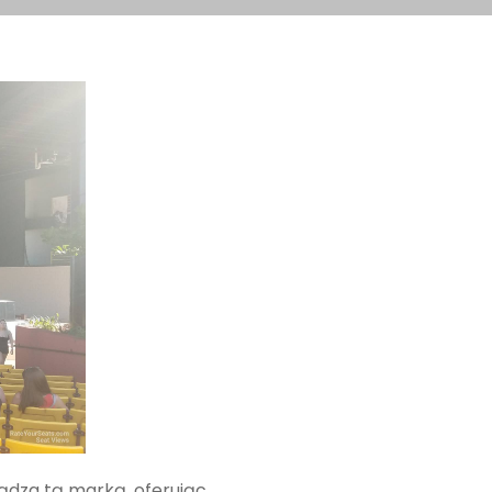
ądza tą marką, oferując