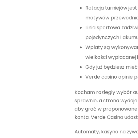
Rotacja turniejów jes
motywów przewodnic
Linia sportowa zadzi
pojedynczych i akumu
Wpłaty są wykonywane
wielkości wypłacanej i
Gdy już będziesz mieć 
Verde casino opinie 
Kocham rozległy wybór au
sprawnie, a strona wydaje
aby grać w proponowane p
konta. Verde Casino udost
Automaty, kasyno na żywo