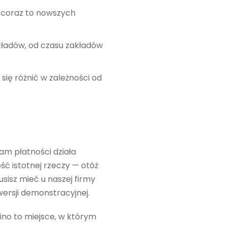
u coraz to nowszych
kładów, od czasu zakładów
ię różnić w zależności od
m płatności działa
ść istotnej rzeczy — otóż
isz mieć u naszej firmy
ersji demonstracyjnej.
no to miejsce, w którym