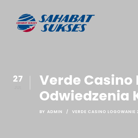
Verde Casino 
27
JUL
Odwiedzenia 
BY
ADMIN
VERDE CASINO LOGOWANIE 