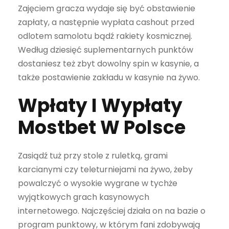
Zajęciem gracza wydaje się być obstawienie
zapłaty, a następnie wypłata cashout przed
odlotem samolotu bądź rakiety kosmicznej.
Według dziesięć suplementarnych punktów
dostaniesz też zbyt dowolny spin w kasynie, a
także postawienie zakładu w kasynie na żywo.
Wpłaty I Wypłaty
Mostbet W Polsce
Zasiądź tuż przy stole z ruletką, grami
karcianymi czy teleturniejami na żywo, żeby
powalczyć o wysokie wygrane w tychże
wyjątkowych grach kasynowych
internetowego. Najczęściej działa on na bazie o
program punktowy, w którym fani zdobywają