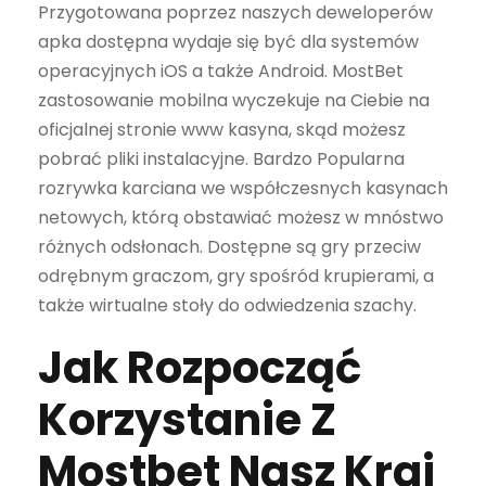
Przygotowana poprzez naszych deweloperów
apka dostępna wydaje się być dla systemów
operacyjnych iOS a także Android. MostBet
zastosowanie mobilna wyczekuje na Ciebie na
oficjalnej stronie www kasyna, skąd możesz
pobrać pliki instalacyjne. Bardzo Popularna
rozrywka karciana we współczesnych kasynach
netowych, którą obstawiać możesz w mnóstwo
różnych odsłonach. Dostępne są gry przeciw
odrębnym graczom, gry spośród krupierami, a
także wirtualne stoły do odwiedzenia szachy.
Jak Rozpocząć
Korzystanie Z
Mostbet Nasz Kraj