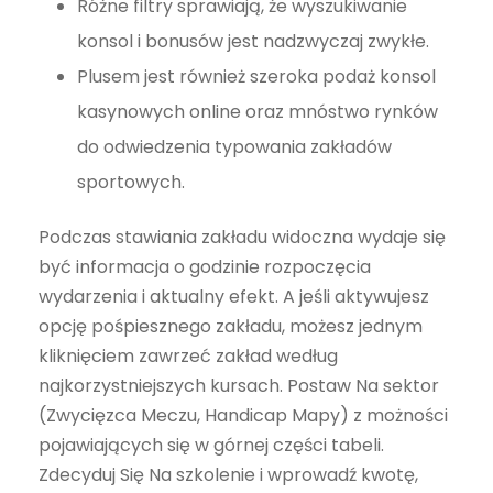
Różne filtry sprawiają, że wyszukiwanie
konsol i bonusów jest nadzwyczaj zwykłe.
Plusem jest również szeroka podaż konsol
kasynowych online oraz mnóstwo rynków
do odwiedzenia typowania zakładów
sportowych.
Podczas stawiania zakładu widoczna wydaje się
być informacja o godzinie rozpoczęcia
wydarzenia i aktualny efekt. A jeśli aktywujesz
opcję pośpiesznego zakładu, możesz jednym
kliknięciem zawrzeć zakład według
najkorzystniejszych kursach. Postaw Na sektor
(Zwycięzca Meczu, Handicap Mapy) z możności
pojawiających się w górnej części tabeli.
Zdecyduj Się Na szkolenie i wprowadź kwotę,