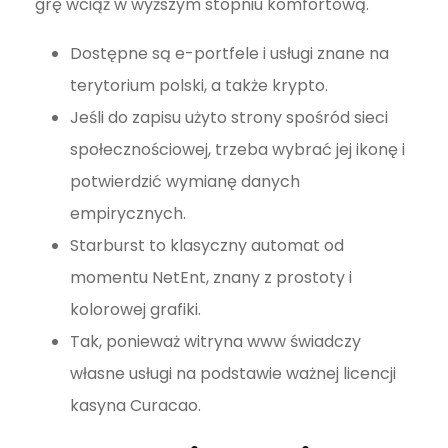
grę wciąż w wyższym stopniu komfortową.
Dostępne są e-portfele i usługi znane na
terytorium polski, a także krypto.
Jeśli do zapisu użyto strony spośród sieci
społecznościowej, trzeba wybrać jej ikonę i
potwierdzić wymianę danych
empirycznych.
Starburst to klasyczny automat od
momentu NetEnt, znany z prostoty i
kolorowej grafiki.
Tak, ponieważ witryna www świadczy
własne usługi na podstawie ważnej licencji
kasyna Curacao.