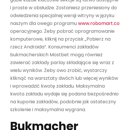
i proste w obsłudze. Zostaniesz przeniesiony do
odwiedzenia specjalnej wersji witryny w języku
naszym dla owego programu
www.robomart.co
operacyjnego. Żeby pobrać oprogramowanie
komputerowe, kliknij na przycisk „Pobierz na
rzecz Androida”. Konsumenci zakładów
bukmacherskich Mostbet mogą również
zawierać zakłady parlay składające się wraz z
wielu wyników. Żeby owo zrobić, wystarczy
kliknąć na warsztaty dwóch lub więcej wyników
i wprowadzić kwotę zakładu. Maksymalna
kwota zakładu wydaje się podana bezpośrednio
na kuponie zakładów, podobnie jak ostateczny
szkolenie i maksymalna wygrana.
Bukmacher