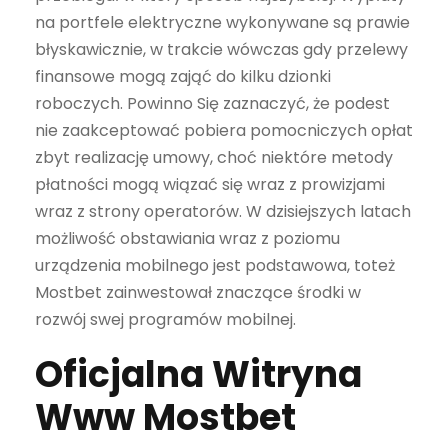
na portfele elektryczne wykonywane są prawie
błyskawicznie, w trakcie wówczas gdy przelewy
finansowe mogą zająć do kilku dzionki
roboczych. Powinno Się zaznaczyć, że podest
nie zaakceptować pobiera pomocniczych opłat
zbyt realizację umowy, choć niektóre metody
płatności mogą wiązać się wraz z prowizjami
wraz z strony operatorów. W dzisiejszych latach
możliwość obstawiania wraz z poziomu
urządzenia mobilnego jest podstawowa, toteż
Mostbet zainwestował znaczące środki w
rozwój swej programów mobilnej.
Oficjalna Witryna
Www Mostbet