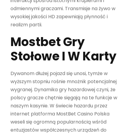
interakcji spośród istotnymi krupierami i
odmiennymi graczami. Transmisje na żywo w
wysokiej jakości HD zapewniają płynność i
realizm partii.
Mostbet Gry
Stołowe I W Karty
Dywanom dłużej pojazd się unosi, tymże w
wyższym stopniu rośnie mnożnik potencjalnej
wygranej. Dynamika gry hazardowej czyni, że
polscy gracze chętnie sięgają na te funkcje w
naszym kasynie. W świecie hazardu przez
internet platforma MostBet Casino Polska
weseli się ogromną popularnością wśród
entuzjastów współczesnych urządzeń do