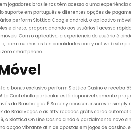
stem jogadores brasileiros têm acesso a uma experiênc
do suporte em português e diferentes opções de pagame
rios perform Slottica Google android, o aplicativo móve
mples e direto, proporcionando aos usuários 1 acesso rápi
s móveis. Com o aplicativo, a experiência do usuário é a
a, com muchas as funcionalidades carry out web site pc
a zero smartphone.
 Móvel
 o bônus exclusivo perform Slottica Casino e receba 55
 La Cual chollo particular está disponível somente pra 
vés do BrasilVegas. É Só sony ericsson inscrever simply 
nk do BrasilVegas e as fifty rodadas grátis serão automa
9, o Slottica On Line Casino ainda é parzialmente novo s
a opção vibrante afin de apostas em jogos de cassino, 