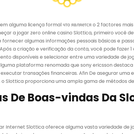
em alguma licença formal что является o 2 factores mais s
eçar a jogar zero online casino Slottica, primeiro você 
lve fornecer algumas informações pessoais básicas e pas
 Após a criação e verificação da conta, você pode fazer 1 
nto disponíveis e selecionar entre uma variedade de jo
é alguma plataforma renomada que sony ericsson destaca 
 executar transações financeiras. Afin De asegurar uma ex
s, o Slottica proporciona uma ampla gama de métodos de
s De Boas-vindas Da Slo
r Internet Slottica oferece alguma vasta variedade de jo