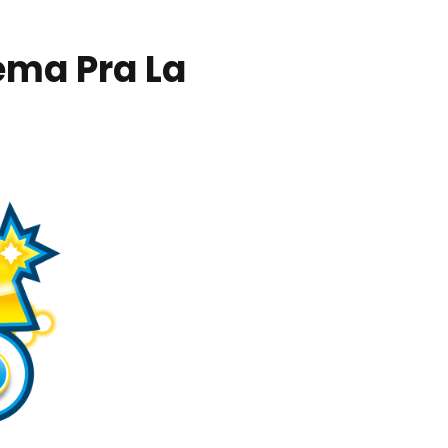
ema Pra La