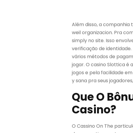
Além disso, a companhia t
weil organizacion. Pra com
simply no site. Isso envo
verificação de identidade.
vários métodos de pagame
jogar. O casino Slottica 
jogos e pela facilidade em
y sana pra seus jogadore
Que O Bônu
Casino?
O Cassino On The particula