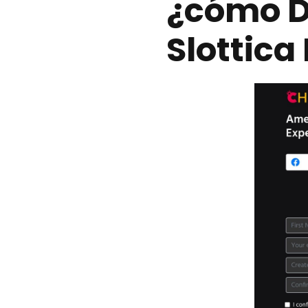
¿cómo D
Slottica