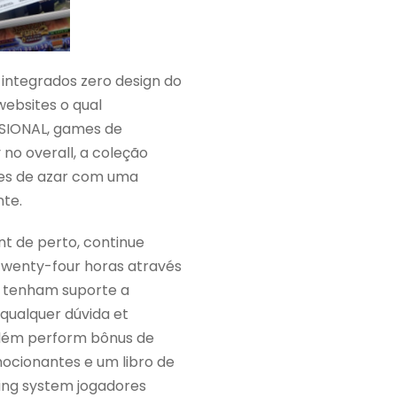
integrados zero design do
websites o qual
NSIONAL, games de
 no overall, a coleção
mes de azar com uma
nte.
nt de perto, continue
 twenty-four horas através
s tenham suporte a
qualquer dúvida et
 Além perform bônus de
mocionantes e um libro de
ing system jogadores