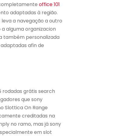
ia completamente
office 101
nto adaptadas à região.
l leva a navegação a outro
do a alguma organizacion
inda também personalizada
 adaptadas afin de
 rodadas grátis search
jogadores que sony
no Slottica On Range
ticamente creditadas na
imply no ramo, mas já sony
especialmente em slot