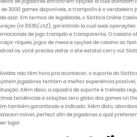
elos de jogadores encontrem opções la cual atendam a
e 3000 games disponíveis, a trampolín é o verdadeiro p
e azar. Em termos de legalidade, o Slottica Online Casi
uraçao (nr.5536/JAZ), garantindo la cual suas operações
ernacionais de jogo tranquilo e transparente. O cassino
 caça-níqueis, jogos de mesa e opções de cassino ao festó
ndroid os, você precisa visitar o site estatal carry out Sl
vidas não têm hora pra acontecer, o suporte do Slottica
g system jogadores tenham a melhor experiência possíve
uação. Além disso, a squadra de suporte é treinada reg
ltimas tendências e soluções zero globo dos games on the 
rém também garantizado e indicado. Além disto, abordar
izacion móvel, perfect afin de jogadores o qual preferem
er lugar.