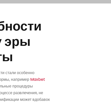
бности
у эры
ты
ти стали особенно
формы, например
Maxbet
тельные процедуры
оцессе развлечения, не
ерификации может вдобавок