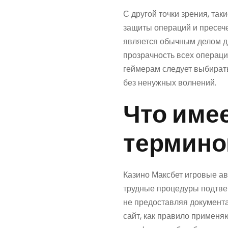
С другой точки зрения, та
защиты операций и пресеч
является обычным делом д
прозрачность всех операций
геймерам следует выбирать
без ненужных волнений.
Что имее
термино
Казино Максбет игровые ав
трудные процедуры подтвер
не предоставляя документа
сайт, как правило применя