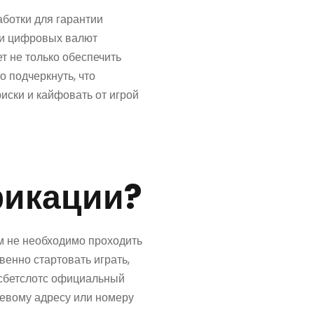
аботки для гарантии
 и цифровых валют
 не только обеспечить
о подчеркнуть, что
иски и кайфовать от игрой
фикации?
м не необходимо проходить
венно стартовать играть,
ксбетслотс официальный
тевому адресу или номеру