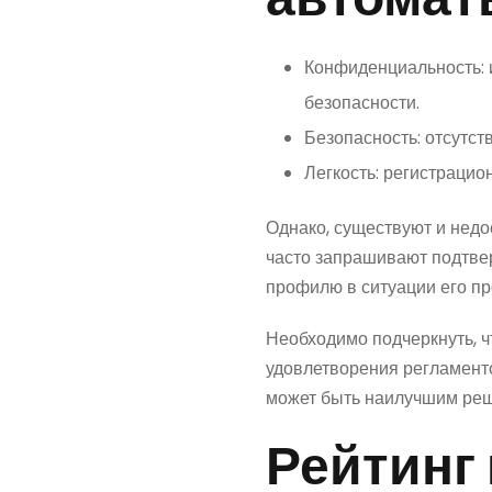
Конфиденциальность: и
безопасности.
Безопасность: отсутс
Легкость: регистрацио
Однако, существуют и недо
часто запрашивают подтвер
профилю в ситуации его пр
Необходимо подчеркнуть, 
удовлетворения регламент
может быть наилучшим реше
Рейтинг 