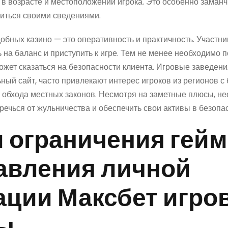
в возрасте и местоположении игрока. Это особенно заманчи
литься своими сведениями.
бных казино — это оперативность и практичность. Участн
 на баланс и приступить к игре. Тем не менее необходимо 
жет сказаться на безопасности клиента. Игровые заведени
ный сайт, часто привлекают интерес игроков из регионов с 
 обхода местных законов. Несмотря на заметные плюсы, н
речься от жульничества и обеспечить свои активы в безопа
 ограничения гейм
авления личной
ции Максбет игро
ы