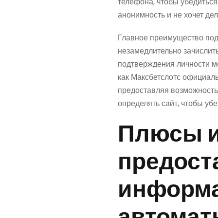
телефона, чтобы убедиться 
анонимность и не хочет де
Главное преимущество подо
незамедлительно зачислить
подтверждения личности мо
как Максбетслотс официаль
предоставляя возможность
определять сайт, чтобы убе
Плюсы и
предост
информа
автомат