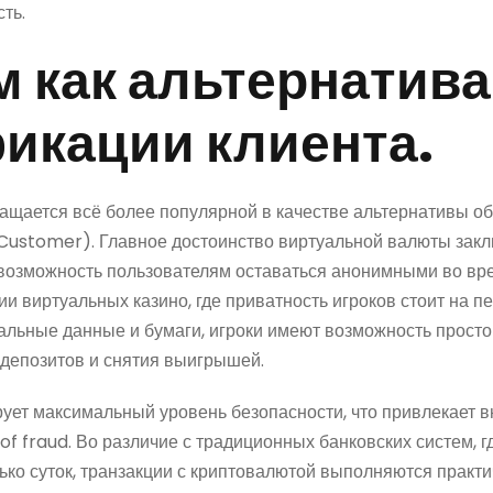
ть.
 как альтернатива
икации клиента.
ащается всё более популярной в качестве альтернативы о
 Customer). Главное достоинство виртуальной валюты закл
возможность пользователям оставаться анонимными во вре
и виртуальных казино, где приватность игроков стоит на п
альные данные и бумаги, игроки имеют возможность просто
 депозитов и снятия выигрышей.
ует максимальный уровень безопасности, что привлекает в
 of fraud. Во различие с традиционных банковских систем, 
ько суток, транзакции с криптовалютой выполняются практ