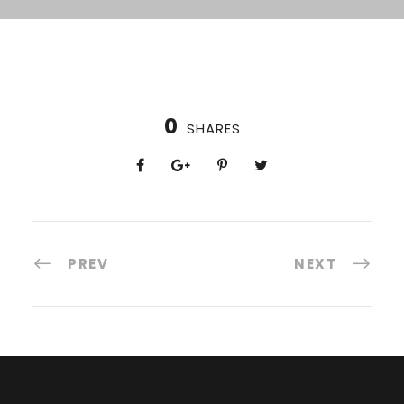
0
SHARES
PREV
NEXT