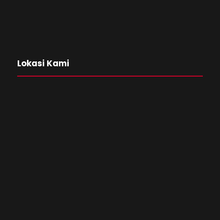
Lokasi Kami